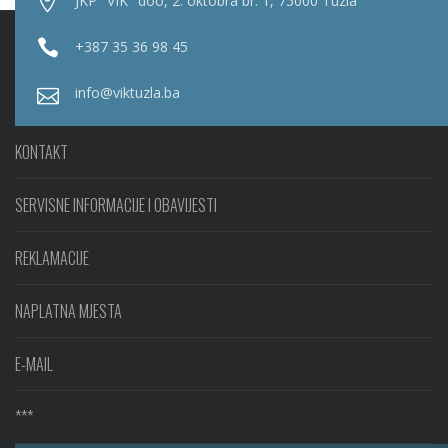
JKP "VIK" doo, 2. oktobra br. 1, 75000 Tuzla
+387 35 36 98 45
info@viktuzla.ba
KONTAKT
SERVISNE INFORMACIJE I OBAVIJESTI
REKLAMACIJE
NAPLATNA MJESTA
E-MAIL
***