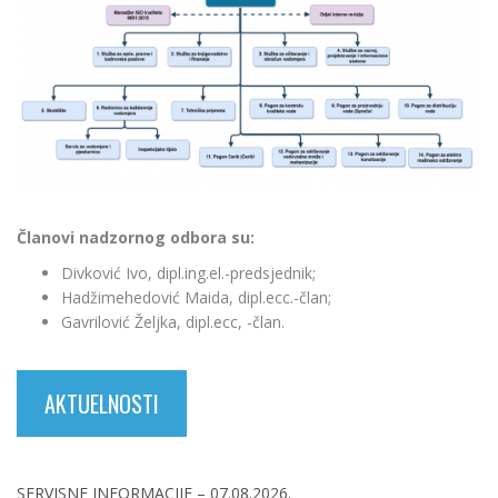
Članovi nadzornog odbora su:
Divković Ivo, dipl.ing.el.-predsjednik;
Hadžimehedović Maida, dipl.ecc.-član;
Gavrilović Željka, dipl.ecc, -član.
AKTUELNOSTI
SERVISNE INFORMACIJE – 07.08.2026.