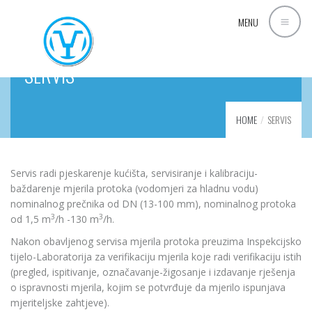
MENU
SERVIS
HOME
SERVIS
Servis radi pjeskarenje kućišta, servisiranje i kalibraciju-
baždarenje mjerila protoka (vodomjeri za hladnu vodu)
nominalnog prečnika od DN (13-100 mm), nominalnog protoka
3
3
od 1,5 m
/h -130 m
/h.
Nakon obavljenog servisa mjerila protoka preuzima Inspekcijsko
tijelo-Laboratorija za verifikaciju mjerila koje radi verifikaciju istih
(pregled, ispitivanje, označavanje-žigosanje i izdavanje rješenja
o ispravnosti mjerila, kojim se potvrđuje da mjerilo ispunjava
mjeriteljske zahtjeve).