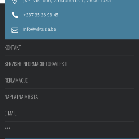
JKP "VIK" doo, 2. oktobra br. 1, 75000 Tuzla
+387 35 36 98 45
info@viktuzla.ba
KONTAKT
SERVISNE INFORMACIJE I OBAVIJESTI
REKLAMACIJE
NAPLATNA MJESTA
E-MAIL
***