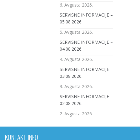
6. Avgusta 2026.
SERVISNE INFORMACIJE –
05.08.2026.
5. Avgusta 2026.
SERVISNE INFORMACIJE –
04.08.2026.
4. Avgusta 2026.
SERVISNE INFORMACIJE –
03.08.2026.
3. Avgusta 2026.
SERVISNE INFORMACIJE –
02.08.2026.
2. Avgusta 2026.
KONTAKT INFO