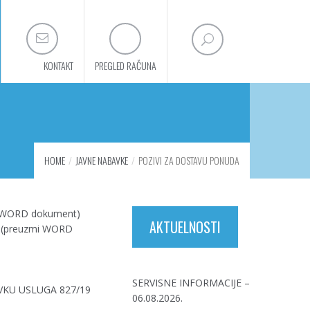
KONTAKT
PREGLED RAČUNA
HOME
JAVNE NABAVKE
POZIVI ZA DOSTAVU PONUDA
 WORD dokument)
AKTUELNOSTI
(preuzmi WORD
SERVISNE INFORMACIJE –
VKU USLUGA 827/19
06.08.2026.