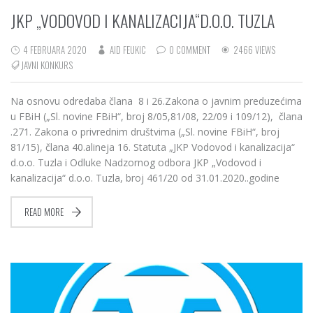
JKP „VODOVOD I KANALIZACIJA“D.O.O. TUZLA
4 FEBRUARA 2020
AID FEUKIC
0 COMMENT
2466 VIEWS
JAVNI KONKURS
Na osnovu odredaba člana 8 i 26.Zakona o javnim preduzećima
u FBiH („Sl. novine FBiH“, broj 8/05,81/08, 22/09 i 109/12), člana
.271. Zakona o privrednim društvima („Sl. novine FBiH“, broj
81/15), člana 40.alineja 16. Statuta „JKP Vodovod i kanalizacija“
d.o.o. Tuzla i Odluke Nadzornog odbora JKP „Vodovod i
kanalizacija“ d.o.o. Tuzla, broj 461/20 od 31.01.2020..godine
READ MORE