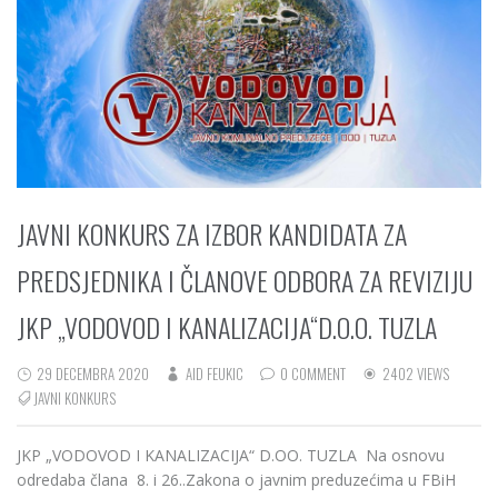
JAVNI KONKURS ZA IZBOR KANDIDATA ZA
PREDSJEDNIKA I ČLANOVE ODBORA ZA REVIZIJU
JKP „VODOVOD I KANALIZACIJA“D.O.O. TUZLA
29 DECEMBRA 2020
AID FEUKIC
0 COMMENT
2402 VIEWS
JAVNI KONKURS
JKP „VODOVOD I KANALIZACIJA“ D.OO. TUZLA Na osnovu
odredaba člana 8. i 26..Zakona o javnim preduzećima u FBiH