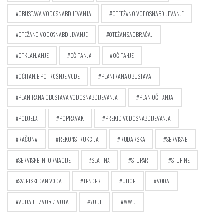
OBUSTAVA VODOSNABDIJEVANJA
OTEEŽANO VODOSNABDIJEVANJE
OTEŽANO VODOSNABDIJEVANJE
OTEŽAN SAOBRAĆAJ
OTKLANJANJE
OČITANJA
OČITANJE
OČITANJE POTROŠNJE VODE
PLANIRANA OBUSTAVA
PLANIRANA OBUSTAVA VODOSNABDIJEVANJA
PLAN OČITANJA
PODJELA
POPRAVAK
PREKID VODOSNABDIJEVANJA
RAČUNA
REKONSTRUKCIJA
RUDARSKA
SERVISNE
SERVISNE INFORMACIJE
SLATINA
STUPARI
STUPINE
SVJETSKI DAN VODA
TENDER
ULICE
VODA
VODA JE IZVOR ZIVOTA
VODE
WWD