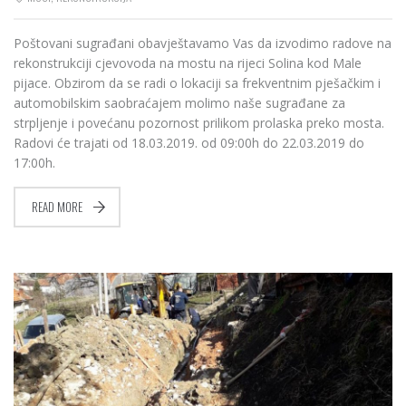
Poštovani sugrađani obavještavamo Vas da izvodimo radove na
rekonstrukciji cjevovoda na mostu na rijeci Solina kod Male
pijace. Obzirom da se radi o lokaciji sa frekventnim pješačkim i
automobilskim saobraćajem molimo naše sugrađane za
strpljenje i povećanu pozornost prilikom prolaska preko mosta.
Radovi će trajati od 18.03.2019. od 09:00h do 22.03.2019 do
17:00h.
READ MORE