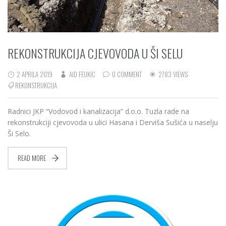
REKONSTRUKCIJA CJEVOVODA U ŠI SELU
2 APRILA 2019
AID FEUKIC
0 COMMENT
2783 VIEWS
REKONSTRUKCIJA
Radnici JKP “Vodovod i kanalizacija” d.o.o. Tuzla rade na
rekonstrukciji cjevovoda u ulici Hasana i Derviša Sušića u naselju
Ši Selo.
READ MORE