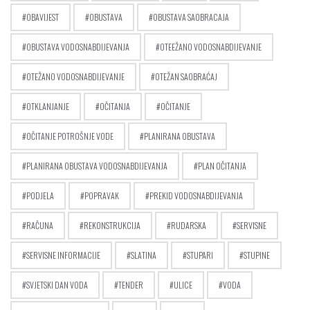
OBAVIJEST
OBUSTAVA
OBUSTAVA SAOBRACAJA
OBUSTAVA VODOSNABDIJEVANJA
OTEEŽANO VODOSNABDIJEVANJE
OTEŽANO VODOSNABDIJEVANJE
OTEŽAN SAOBRAĆAJ
OTKLANJANJE
OČITANJA
OČITANJE
OČITANJE POTROŠNJE VODE
PLANIRANA OBUSTAVA
PLANIRANA OBUSTAVA VODOSNABDIJEVANJA
PLAN OČITANJA
PODJELA
POPRAVAK
PREKID VODOSNABDIJEVANJA
RAČUNA
REKONSTRUKCIJA
RUDARSKA
SERVISNE
SERVISNE INFORMACIJE
SLATINA
STUPARI
STUPINE
SVJETSKI DAN VODA
TENDER
ULICE
VODA