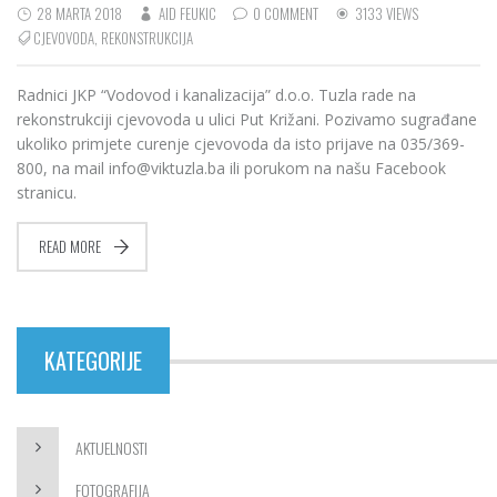
28 MARTA 2018
AID FEUKIC
0 COMMENT
3133 VIEWS
CJEVOVODA
,
REKONSTRUKCIJA
Radnici JKP “Vodovod i kanalizacija” d.o.o. Tuzla rade na
rekonstrukciji cjevovoda u ulici Put Križani. Pozivamo sugrađane
ukoliko primjete curenje cjevovoda da isto prijave na 035/369-
800, na mail info@viktuzla.ba ili porukom na našu Facebook
stranicu.
READ MORE
KATEGORIJE
AKTUELNOSTI
FOTOGRAFIJA