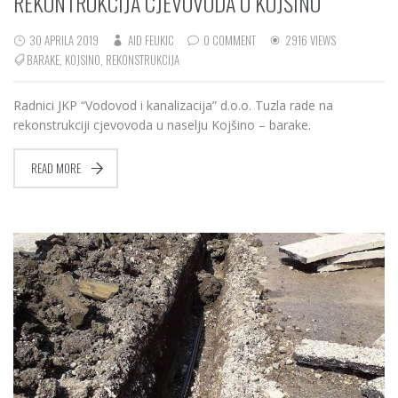
REKONTRUKCIJA CJEVOVODA U KOJŠINU
30 APRILA 2019
AID FEUKIC
0 COMMENT
2916 VIEWS
BARAKE
,
KOJSINO
,
REKONSTRUKCIJA
Radnici JKP “Vodovod i kanalizacija” d.o.o. Tuzla rade na
rekonstrukciji cjevovoda u naselju Kojšino – barake.
READ MORE