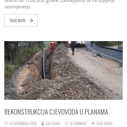
okvirno do 15.08.2020 godine. Zahvaljujemo se na strpljenju
razumijevanju.
READ MORE
REKONSTRUKCIJA CJEVOVODA U PLANAMA
14 NOVEMBRA 2019
AID FEUKIC
0 COMMENT
2616 VIEWS