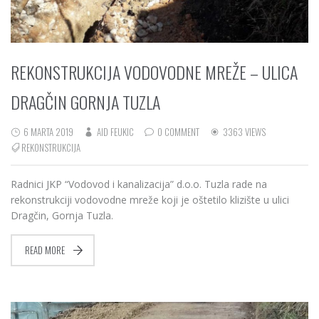
REKONSTRUKCIJA VODOVODNE MREŽE – ULICA
DRAGČIN GORNJA TUZLA
6 MARTA 2019
AID FEUKIC
0 COMMENT
3363 VIEWS
REKONSTRUKCIJA
Radnici JKP “Vodovod i kanalizacija” d.o.o. Tuzla rade na
rekonstrukciji vodovodne mreže koji je oštetilo klizište u ulici
Dragčin, Gornja Tuzla.
READ MORE