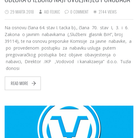
29 MARTA 2018
AID FEUKIC
0 COMMENT
2744 VIEWS
Na osnovu člana 64. stav I. tacka b)., člana 70. stav I, 3. i 6.
Zakona o javnim nabavkama (,Službeni glasnik BiH”, broj
39114), te na osnovu preporuke Komisije za javne nabavke, a
po provedenom postupku za nabavku usluga putem
pregovaračkog postupka bez objave obavjestenja o
nabavci, Direktor .IKP ,Vodovod i kanalizaeija” d.o.o. Tuzla
donosi
READ MORE