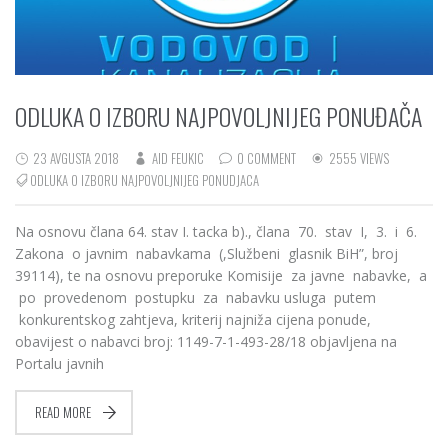
ODLUKA O IZBORU NAJPOVOLJNIJEG PONUĐAČA
23 AVGUSTA 2018
AID FEUKIC
0 COMMENT
2555 VIEWS
ODLUKA O IZBORU NAJPOVOLJNIJEG PONUDJACA
Na osnovu člana 64. stav I. tacka b)., člana 70. stav I, 3. i 6.
Zakona o javnim nabavkama (,Službeni glasnik BiH”, broj
39114), te na osnovu preporuke Komisije za javne nabavke, a
po provedenom postupku za nabavku usluga putem
konkurentskog zahtjeva, kriterij najniža cijena ponude,
obavijest o nabavci broj: 1149-7-1-493-28/18 objavljena na
Portalu javnih
READ MORE