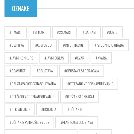
OZNAKE
1. MART
8. MART
22.MART
BAJRAM
BOZIC
CESTITKA
CJEVOVOD
INFORMACIJE
ISTOCNI DIO GRADA
JAVNI KONKURS
JAVNI OGLAS
KVAR
KVARA
OBAVIJEST
OBUSTAVA
OBUSTAVA SAOBRACAJA
OBUSTAVA VODOSNABDIJEVANJA
OTEEŽANO VODOSNABDIJEVANJE
OTEŽANO VODOSNABDIJEVANJE
OTEŽAN SAOBRAĆAJ
OTKLANJANJE
OČITANJA
OČITANJE
OČITANJE POTROŠNJE VODE
PLANIRANA OBUSTAVA