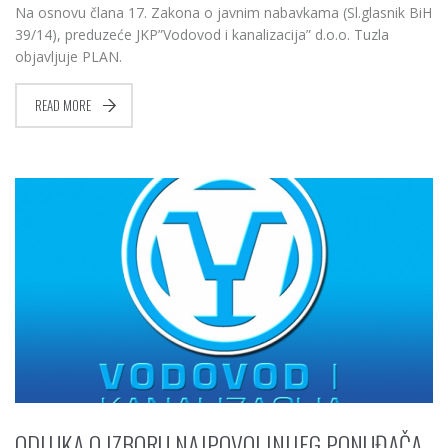
Na osnovu člana 17. Zakona o javnim nabavkama (Sl.glasnik BiH
39/14), preduzeće JKP”Vodovod i kanalizacija” d.o.o. Tuzla
objavljuje PLAN.
READ MORE
ODLUKA O IZBORU NAJPOVOLJNIJEG PONUĐAČA