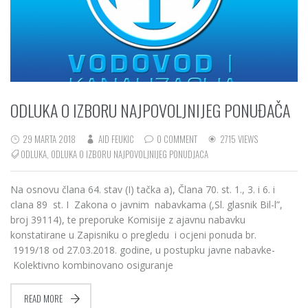
ODLUKA O IZBORU NAJPOVOLJNIJEG PONUĐAČA
29 MARTA 2018
AID FEUKIC
0 COMMENT
2715 VIEWS
ODLUKA
,
ODLUKA O IZBORU NAJPOVOLJNIJEG PONUDJACA
Na osnovu člana 64. stav (I) tačka a), Člana 70. st. 1., 3. i 6. i
clana 89 st. I Zakona o javnim nabavkama (,Sl. glasnik Bil-l”,
broj 39114), te preporuke Komisije z ajavnu nabavku
konstatirane u Zapisniku o pregledu i ocjeni ponuda br.
1919/18 od 27.03.2018. godine, u postupku javne nabavke-
Kolektivno kombinovano osiguranje
READ MORE