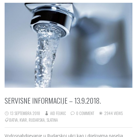
SERVISNE INFORMACIJE – 13.9.2018.
13 SEPTEMBRA 2018
AID FEUKIC
0 COMMENT
2944 VIEWS
BATVA
,
KVAR
,
RUDARSKA
,
SLATINA
Vodosnabdijevanje u Rudarskoj ulici kao i dijelovima naselja