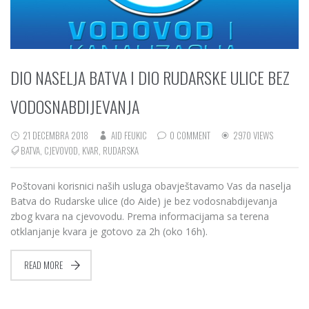
DIO NASELJA BATVA I DIO RUDARSKE ULICE BEZ
VODOSNABDIJEVANJA
21 DECEMBRA 2018
AID FEUKIC
0 COMMENT
2970 VIEWS
BATVA
,
CJEVOVOD
,
KVAR
,
RUDARSKA
Poštovani korisnici naših usluga obavještavamo Vas da naselja
Batva do Rudarske ulice (do Aide) je bez vodosnabdijevanja
zbog kvara na cjevovodu. Prema informacijama sa terena
otklanjanje kvara je gotovo za 2h (oko 16h).
READ MORE