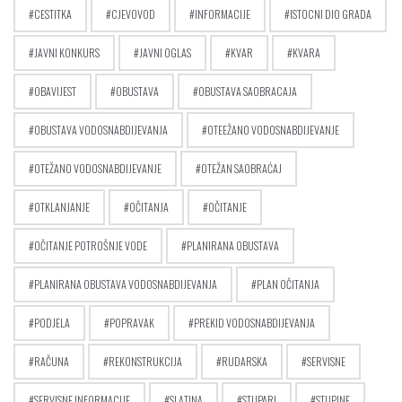
CESTITKA
CJEVOVOD
INFORMACIJE
ISTOCNI DIO GRADA
JAVNI KONKURS
JAVNI OGLAS
KVAR
KVARA
OBAVIJEST
OBUSTAVA
OBUSTAVA SAOBRACAJA
OBUSTAVA VODOSNABDIJEVANJA
OTEEŽANO VODOSNABDIJEVANJE
OTEŽANO VODOSNABDIJEVANJE
OTEŽAN SAOBRAĆAJ
OTKLANJANJE
OČITANJA
OČITANJE
OČITANJE POTROŠNJE VODE
PLANIRANA OBUSTAVA
PLANIRANA OBUSTAVA VODOSNABDIJEVANJA
PLAN OČITANJA
PODJELA
POPRAVAK
PREKID VODOSNABDIJEVANJA
RAČUNA
REKONSTRUKCIJA
RUDARSKA
SERVISNE
SERVISNE INFORMACIJE
SLATINA
STUPARI
STUPINE