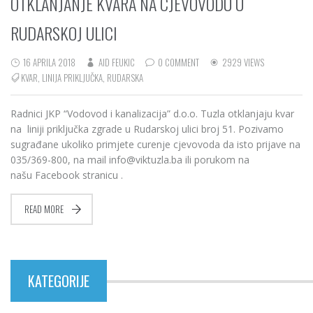
OTKLANJANJE KVARA NA CJEVOVODU U
RUDARSKOJ ULICI
16 APRILA 2018
AID FEUKIC
0 COMMENT
2929 VIEWS
KVAR
,
LINIJA PRIKLJUČKA
,
RUDARSKA
Radnici JKP “Vodovod i kanalizacija” d.o.o. Tuzla otklanjaju kvar
na liniji priključka zgrade u Rudarskoj ulici broj 51. Pozivamo
sugrađane ukoliko primjete curenje cjevovoda da isto prijave na
035/369-800, na mail info@viktuzla.ba ili porukom na
našu Facebook stranicu .
READ MORE
KATEGORIJE