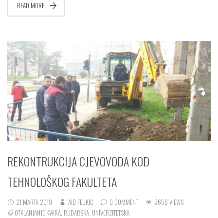
READ MORE
REKONTRUKCIJA CJEVOVODA KOD
TEHNOLOŠKOG FAKULTETA
21 MARTA 2019
AID FEUKIC
0 COMMENT
2656 VIEWS
OTKLANJANJE KVARA
,
RUDARSKA
,
UNIVERZITETSKA