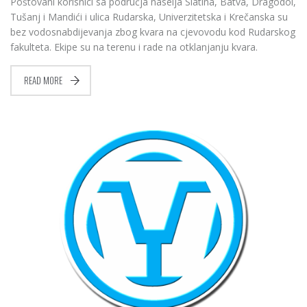
Poštovani korisnici sa područja naselja Slatina, Batva, Dragodol,
Tušanj i Mandići i ulica Rudarska, Univerzitetska i Krečanska su
bez vodosnabdijevanja zbog kvara na cjevovodu kod Rudarskog
fakulteta. Ekipe su na terenu i rade na otklanjanju kvara.
READ MORE