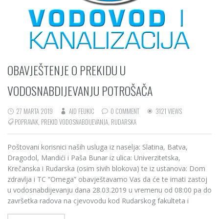
OBAVJEŠTENJE O PREKIDU U
VODOSNABDIJEVANJU POTROŠAČA
27 MARTA 2019
AID FEUKIC
0 COMMENT
3121 VIEWS
POPRAVAK
,
PREKID VODOSNABDIJEVANJA
,
RUDARSKA
Poštovani korisnici naših usluga iz naselja: Slatina, Batva,
Dragodol, Mandići i Paša Bunar iz ulica: Univerzitetska,
Krečanska i Rudarska (osim sivih blokova) te iz ustanova: Dom
zdravlja i TC “Omega” obavještavamo Vas da će te imati zastoj
u vodosnabdijevanju dana 28.03.2019 u vremenu od 08:00 pa do
završetka radova na cjevovodu kod Rudarskog fakulteta i