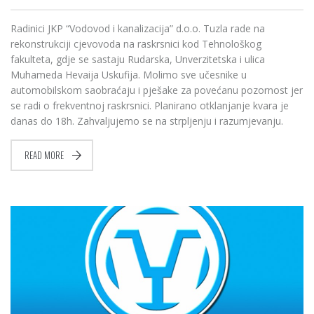
Radinici JKP “Vodovod i kanalizacija” d.o.o. Tuzla rade na
rekonstrukciji cjevovoda na raskrsnici kod Tehnološkog
fakulteta, gdje se sastaju Rudarska, Unverzitetska i ulica
Muhameda Hevaija Uskufija. Molimo sve učesnike u
automobilskom saobraćaju i pješake za povećanu pozornost jer
se radi o frekventnoj raskrsnici. Planirano otklanjanje kvara je
danas do 18h. Zahvaljujemo se na strpljenju i razumjevanju.
READ MORE