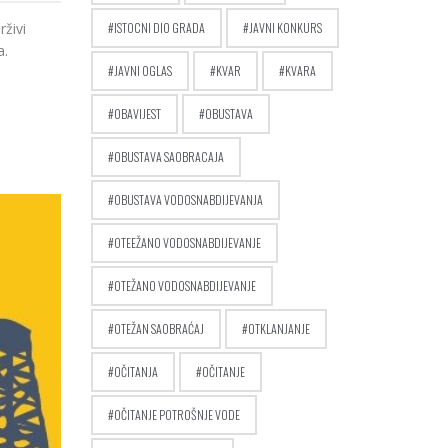
živi
ISTOCNI DIO GRADA
JAVNI KONKURS
a.
JAVNI OGLAS
KVAR
KVARA
OBAVIJEST
OBUSTAVA
OBUSTAVA SAOBRACAJA
OBUSTAVA VODOSNABDIJEVANJA
OTEEŽANO VODOSNABDIJEVANJE
OTEŽANO VODOSNABDIJEVANJE
OTEŽAN SAOBRAĆAJ
OTKLANJANJE
OČITANJA
OČITANJE
OČITANJE POTROŠNJE VODE