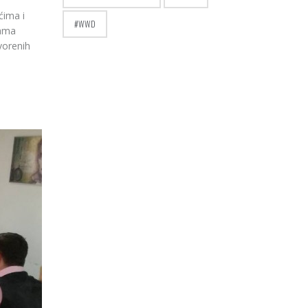
ćima i
WWD
zama
vorenih