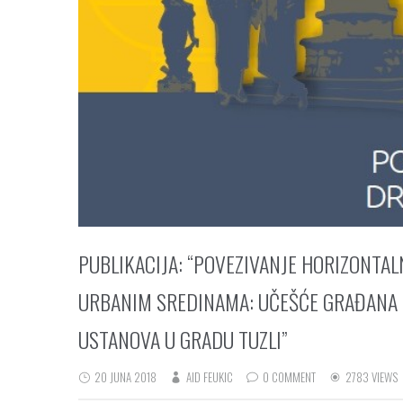
PUBLIKACIJA: “POVEZIVANJE HORIZONTA
URBANIM SREDINAMA: UČEŠĆE GRAĐANA U
USTANOVA U GRADU TUZLI”
20 JUNA 2018
AID FEUKIC
0 COMMENT
2783 VIEWS