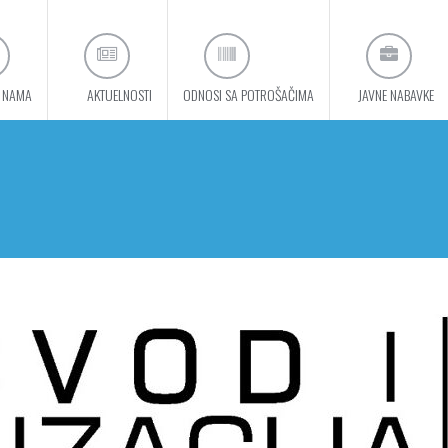
 NAMA
AKTUELNOSTI
ODNOSI SA POTROŠAČIMA
JAVNE NABAVKE