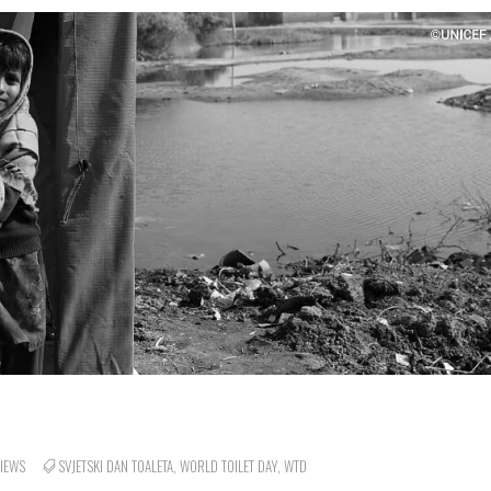
IEWS
SVJETSKI DAN TOALETA
,
WORLD TOILET DAY
,
WTD