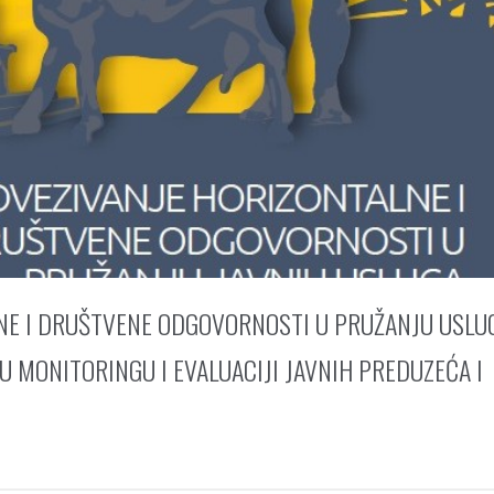
LNE I DRUŠTVENE ODGOVORNOSTI U PRUŽANJU USLU
 MONITORINGU I EVALUACIJI JAVNIH PREDUZEĆA I