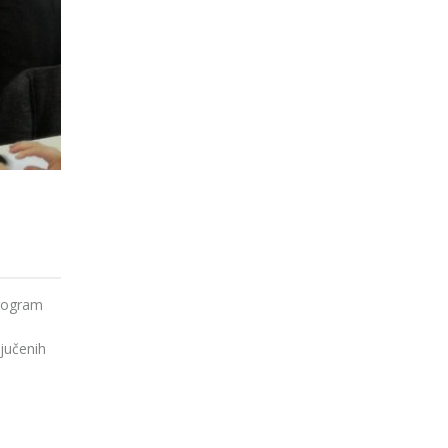
program
ljučenih