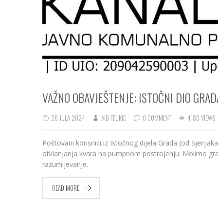
VAŽNO OBAVJEŠTENJE: ISTOČNI DIO GRAD
28 JULA 2024
AID FEUKIC
0 COMMENT
4189 VIEWS
Poštovani korisnici iz Istočnog dijela Grada (od Sjenj
otklanjanja kvara na pumpnom postrojenju. Molimo građ
razumijevanje.
READ MORE