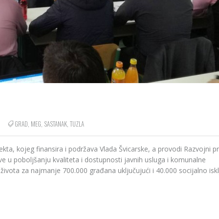
GRAD
,
MEG
,
SASTANAK
,
TUZLA
ekta, kojeg finansira i podržava Vlada Švicarske, a provodi Razvojni 
e u poboljšanju kvaliteta i dostupnosti javnih usluga i komunalne
 života za najmanje 700.000 građana uključujući i 40.000 socijalno isk