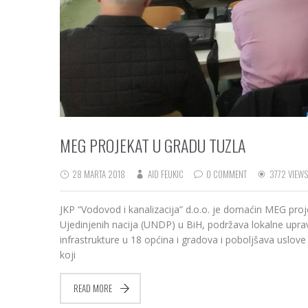
MEG PROJEKAT U GRADU TUZLA
28 MARTA 2018
AID FEUKIC
0 COMMENT
3772 VIEWS
JKP “Vodovod i kanalizacija” d.o.o. je domaćin MEG proj
Ujedinjenih nacija (UNDP) u BiH, podržava lokalne uprav
infrastrukture u 18 općina i gradova i poboljšava uslove
koji
READ MORE