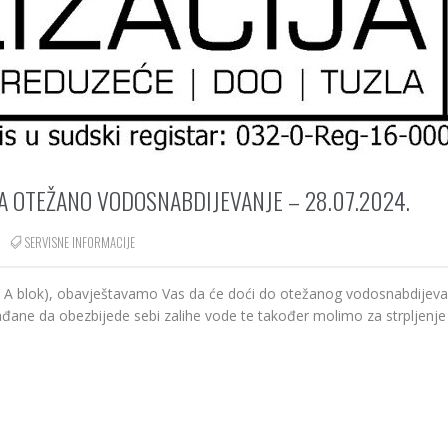
A OTEŽANO VODOSNABDIJEVANJE – 28.07.2024.
SERVISNE INFORMACIJE
aka A blok), obavještavamo Vas da će doći do otežanog vodosnabdijev
ane da obezbijede sebi zalihe vode te također molimo za strpljenje 