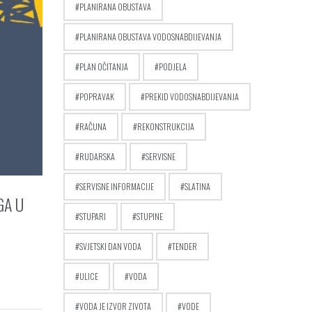
PLANIRANA OBUSTAVA
PLANIRANA OBUSTAVA VODOSNABDIJEVANJA
PLAN OČITANJA
PODJELA
POPRAVAK
PREKID VODOSNABDIJEVANJA
RAČUNA
REKONSTRUKCIJA
RUDARSKA
SERVISNE
SERVISNE INFORMACIJE
SLATINA
GA U
STUPARI
STUPINE
SVJETSKI DAN VODA
TENDER
ULICE
VODA
VODA JE IZVOR ZIVOTA
VODE