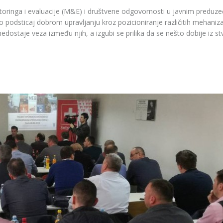
nitoringa i evaluacije (M&E) i društvene odgovornosti u javnim preduze
 podsticaj dobrom upravljanju kroz pozicioniranje različitih mehani
ostaje veza između njih, a izgubi se prilika da se nešto dobije iz st