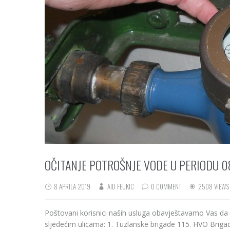
OČITANJE POTROŠNJE VODE U PERIODU 08.
8 APRILA 2019
AID FEUKIC
0 COMMENT
2508 VIEWS
Poštovani korisnici naših usluga obavještavamo Vas da
sljedećim ulicama: 1. Tuzlanske brigade 115. HVO Briga