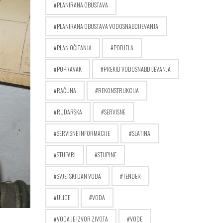
PLANIRANA OBUSTAVA
PLANIRANA OBUSTAVA VODOSNABDIJEVANJA
PLAN OČITANJA
PODJELA
POPRAVAK
PREKID VODOSNABDIJEVANJA
RAČUNA
REKONSTRUKCIJA
RUDARSKA
SERVISNE
SERVISNE INFORMACIJE
SLATINA
STUPARI
STUPINE
SVJETSKI DAN VODA
TENDER
ULICE
VODA
VODA JE IZVOR ZIVOTA
VODE