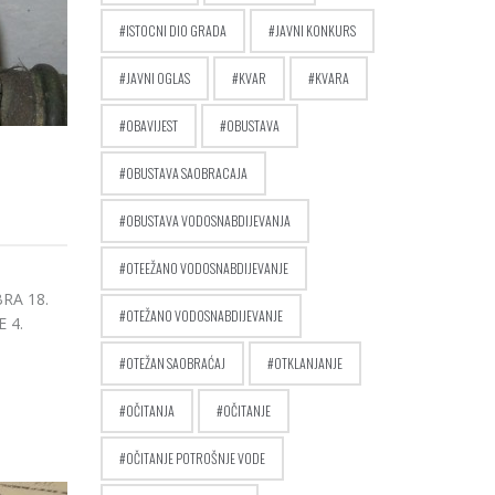
ISTOCNI DIO GRADA
JAVNI KONKURS
JAVNI OGLAS
KVAR
KVARA
OBAVIJEST
OBUSTAVA
OBUSTAVA SAOBRACAJA
OBUSTAVA VODOSNABDIJEVANJA
OTEEŽANO VODOSNABDIJEVANJE
RA 18.
OTEŽANO VODOSNABDIJEVANJE
 4.
OTEŽAN SAOBRAĆAJ
OTKLANJANJE
OČITANJA
OČITANJE
OČITANJE POTROŠNJE VODE