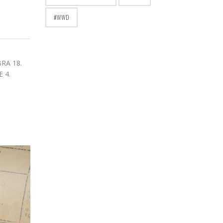
WWD
RA 18.
 4.