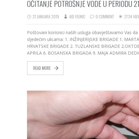
OČITANJE POTROŠNJE VODE U PERIODU 21.
21 JANUARA 2019
AID FEUKIC
0 COMMENT
2734 VIE
Poštovani korisnici naših usluga obavještavamo Vas da
sljedećim ulicama: 1. INŽINJERIJSKE BRIGADE 1. M
HRVATSKE BRIGADE 2. TUZLANSKE BRIGADE 2.OKTOBR
APRILA 6. BOSANSKA BRIGADA 9. MAJA ADMIRA DED
READ MORE