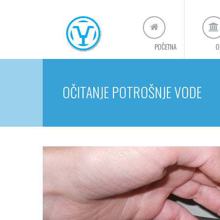
POČETNA
O
OČITANJE POTROŠNJE VODE