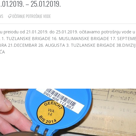
01.2019. – 25.01.2019.
WS
OČITANJE POTROŠNJE VODE
 u preiodu od 21.01.2019. do 25.01.2019. očitavamo potrošnju vode u
ARTA 1. TUZLANSKE BRIGADE 16. MUSLIMANSKE BRIGADE 17. SEPTEMB
A 21.DECEMBAR 26. AUGUSTA 3. TUZLANSKE BRIGADE 38.DIVIZIJE
IĆA