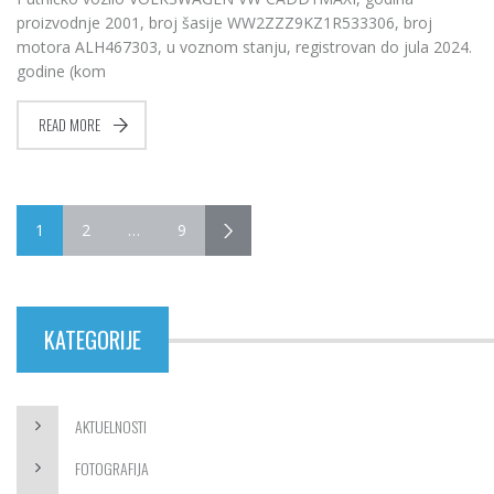
proizvodnje 2001, broj šasije WW2ZZZ9KZ1R533306, broj
motora ALH467303, u voznom stanju, registrovan do jula 2024.
godine (kom
READ MORE
1
2
…
9
KATEGORIJE
AKTUELNOSTI
FOTOGRAFIJA