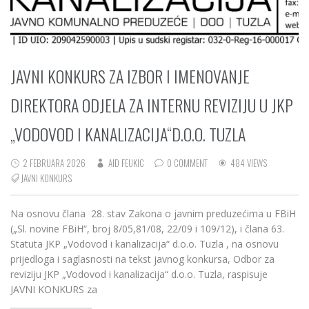
JAVNI KONKURS ZA IZBOR I IMENOVANJE
DIREKTORA ODJELA ZA INTERNU REVIZIJU U JKP
„VODOVOD I KANALIZACIJA“D.O.O. TUZLA
2 FEBRUARA 2026
AID FEUKIC
0 COMMENT
484 VIEWS
JAVNI KONKURS
Na osnovu člana 28. stav Zakona o javnim preduzećima u FBiH
(„Sl. novine FBiH“, broj 8/05,81/08, 22/09 i 109/12), i člana 63.
Statuta JKP „Vodovod i kanalizacija“ d.o.o. Tuzla , na osnovu
prijedloga i saglasnosti na tekst javnog konkursa, Odbor za
reviziju JKP „Vodovod i kanalizacija“ d.o.o. Tuzla, raspisuje
JAVNI KONKURS za