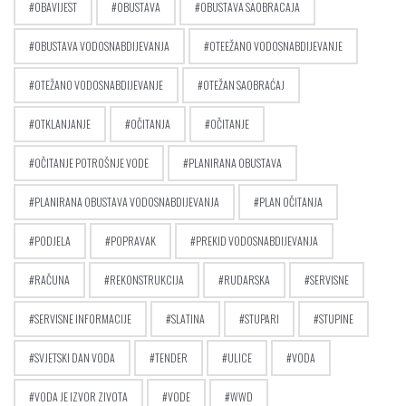
OBAVIJEST
OBUSTAVA
OBUSTAVA SAOBRACAJA
OBUSTAVA VODOSNABDIJEVANJA
OTEEŽANO VODOSNABDIJEVANJE
OTEŽANO VODOSNABDIJEVANJE
OTEŽAN SAOBRAĆAJ
OTKLANJANJE
OČITANJA
OČITANJE
OČITANJE POTROŠNJE VODE
PLANIRANA OBUSTAVA
PLANIRANA OBUSTAVA VODOSNABDIJEVANJA
PLAN OČITANJA
PODJELA
POPRAVAK
PREKID VODOSNABDIJEVANJA
RAČUNA
REKONSTRUKCIJA
RUDARSKA
SERVISNE
SERVISNE INFORMACIJE
SLATINA
STUPARI
STUPINE
SVJETSKI DAN VODA
TENDER
ULICE
VODA
VODA JE IZVOR ZIVOTA
VODE
WWD