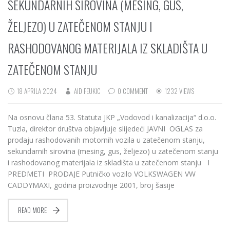
SEKUNDARNIH SIROVINA (MESING, GUS,
ŽELJEZO) U ZATEČENOM STANJU I
RASHODOVANOG MATERIJALA IZ SKLADIŠTA U
ZATEČENOM STANJU
18 APRILA 2024
AID FEUKIC
0 COMMENT
1232 VIEWS
Na osnovu člana 53. Statuta JKP „Vodovod i kanalizacija“ d.o.o.
Tuzla, direktor društva objavljuje slijedeći JAVNI OGLAS za
prodaju rashodovanih motornih vozila u zatečenom stanju,
sekundarnih sirovina (mesing, gus, željezo) u zatečenom stanju
i rashodovanog materijala iz skladišta u zatečenom stanju I
PREDMETI PRODAJE Putničko vozilo VOLKSWAGEN VW
CADDYMAXI, godina proizvodnje 2001, broj šasije
READ MORE