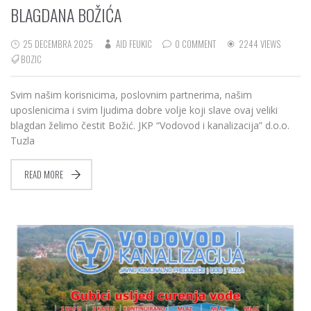
BLAGDANA BOŽIĆA
25 DECEMBRA 2025
AID FEUKIC
0 COMMENT
2244 VIEWS
BOZIC
Svim našim korisnicima, poslovnim partnerima, našim
uposlenicima i svim ljudima dobre volje koji slave ovaj veliki
blagdan želimo čestit Božić. JKP “Vodovod i kanalizacija” d.o.o.
Tuzla
READ MORE