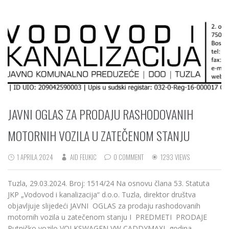
JAVNI OGLAS ZA PRODAJU RASHODOVANIH
MOTORNIH VOZILA U ZATEČENOM STANJU
1 APRILA 2024
AID FEUKIC
0 COMMENT
1293 VIEWS
Tuzla, 29.03.2024. Broj: 1514/24 Na osnovu člana 53. Statuta
JKP „Vodovod i kanalizacija“ d.o.o. Tuzla, direktor društva
objavljuje slijedeći JAVNI OGLAS za prodaju rashodovanih
motornih vozila u zatečenom stanju I PREDMETI PRODAJE
Putničko vozilo VOLKSWAGEN VW CADDYMAXI, godina