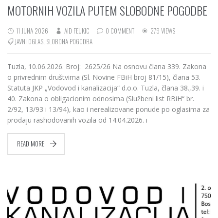
MOTORNIH VOZILA PUTEM SLOBODNE POGODBE
11 JUNA 2026
AID FEUKIC
0 COMMENT
279 VIEWS
JAVNI OGLAS
,
SLOBDNA POGODBA
Tuzla, 10.06.2026. Broj: 2625/26 Na osnovu člana 339. Zakona
o privrednim društvima (Sl. Novine FBiH broj 81/15), člana 53.
Statuta JKP „Vodovod i kanalizacija“ d.o.o. Tuzla, člana 38.,39. i
40. Zakona o obligacionim odnosima (Službeni list RBiH“ br.
2/92, 13/93 i 13/94), kao i nerealizovane ponude po oglasima za
prodaju rashodovanih vozila od 14.04.2026. i
READ MORE