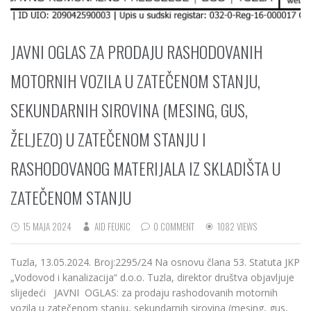
JAVNI OGLAS ZA PRODAJU RASHODOVANIH
MOTORNIH VOZILA U ZATEČENOM STANJU,
SEKUNDARNIH SIROVINA (MESING, GUS,
ŽELJEZO) U ZATEČENOM STANJU I
RASHODOVANOG MATERIJALA IZ SKLADIŠTA U
ZATEČENOM STANJU
15 MAJA 2024
AID FEUKIC
0 COMMENT
1082 VIEWS
Tuzla, 13.05.2024. Broj:2295/24 Na osnovu člana 53. Statuta JKP
„Vodovod i kanalizacija“ d.o.o. Tuzla, direktor društva objavljuje
slijedeći JAVNI OGLAS: za prodaju rashodovanih motornih
vozila u zatečenom stanju, sekundarnih sirovina (mesing, gus,