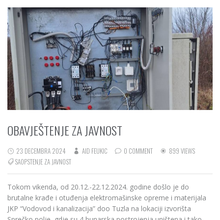
OBAVJEŠTENJE ZA JAVNOST
23 DECEMBRA 2024
AID FEUKIC
0 COMMENT
899 VIEWS
SAOPSTENJE ZA JAVNOST
Tokom vikenda, od 20.12.-22.12.2024. godine došlo je do
brutalne krađe i otuđenja elektromašinske opreme i materijala
JKP “Vodovod i kanalizacija” doo Tuzla na lokaciji izvorišta
Sprečko polje, gdje su 4 bunarska postrojenja uništena i tako