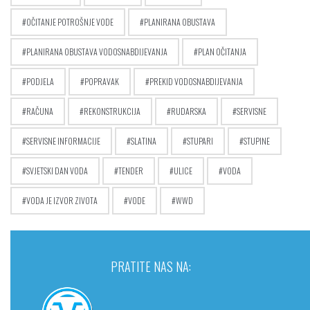
OČITANJE POTROŠNJE VODE
PLANIRANA OBUSTAVA
PLANIRANA OBUSTAVA VODOSNABDIJEVANJA
PLAN OČITANJA
PODJELA
POPRAVAK
PREKID VODOSNABDIJEVANJA
RAČUNA
REKONSTRUKCIJA
RUDARSKA
SERVISNE
SERVISNE INFORMACIJE
SLATINA
STUPARI
STUPINE
SVJETSKI DAN VODA
TENDER
ULICE
VODA
VODA JE IZVOR ZIVOTA
VODE
WWD
PRATITE NAS NA: