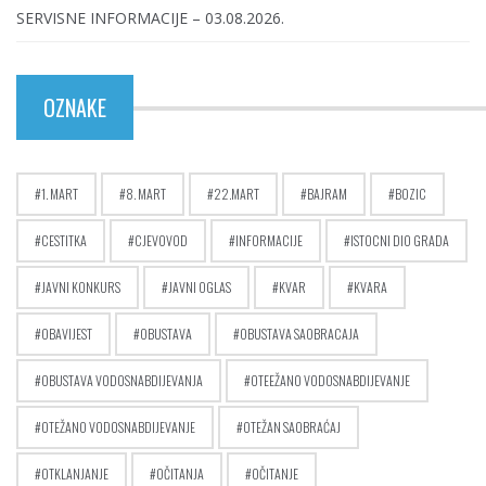
SERVISNE INFORMACIJE – 03.08.2026.
OZNAKE
1. MART
8. MART
22.MART
BAJRAM
BOZIC
CESTITKA
CJEVOVOD
INFORMACIJE
ISTOCNI DIO GRADA
JAVNI KONKURS
JAVNI OGLAS
KVAR
KVARA
OBAVIJEST
OBUSTAVA
OBUSTAVA SAOBRACAJA
OBUSTAVA VODOSNABDIJEVANJA
OTEEŽANO VODOSNABDIJEVANJE
OTEŽANO VODOSNABDIJEVANJE
OTEŽAN SAOBRAĆAJ
OTKLANJANJE
OČITANJA
OČITANJE