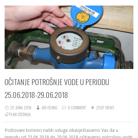
OČITANJE POTROŠNJE VODE U PERIODU
25.06.2018-29.06.2018
25 JUNA 2018
AID FEUKIC
0 COMMENT
2597 VIEWS
PLAN OČITANJA
Poštovani korisnici naših usluga obavještavamo Vas da u
preiodu od 25.06.2018 do 29.06.2018 očitavamo potrošnju vode