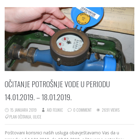
OČITANJE POTROŠNJE VODE U PERIODU
14.01.2019. – 18.01.2019.
15 JANUARA 2019
AID FEUKIC
0 COMMENT
2691 VIEWS
PLAN OČITANJA
,
ULICE
Poštovani korisnici naših usluga obavještavamo Vas da u