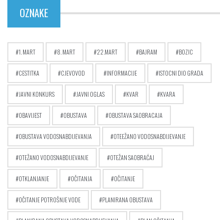
OZNAKE
1. MART
8. MART
22.MART
BAJRAM
BOZIC
CESTITKA
CJEVOVOD
INFORMACIJE
ISTOCNI DIO GRADA
JAVNI KONKURS
JAVNI OGLAS
KVAR
KVARA
OBAVIJEST
OBUSTAVA
OBUSTAVA SAOBRACAJA
OBUSTAVA VODOSNABDIJEVANJA
OTEEŽANO VODOSNABDIJEVANJE
OTEŽANO VODOSNABDIJEVANJE
OTEŽAN SAOBRAĆAJ
OTKLANJANJE
OČITANJA
OČITANJE
OČITANJE POTROŠNJE VODE
PLANIRANA OBUSTAVA