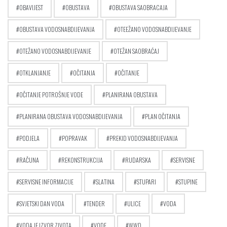
OBAVIJEST
OBUSTAVA
OBUSTAVA SAOBRACAJA
OBUSTAVA VODOSNABDIJEVANJA
OTEEŽANO VODOSNABDIJEVANJE
OTEŽANO VODOSNABDIJEVANJE
OTEŽAN SAOBRAĆAJ
OTKLANJANJE
OČITANJA
OČITANJE
OČITANJE POTROŠNJE VODE
PLANIRANA OBUSTAVA
PLANIRANA OBUSTAVA VODOSNABDIJEVANJA
PLAN OČITANJA
PODJELA
POPRAVAK
PREKID VODOSNABDIJEVANJA
RAČUNA
REKONSTRUKCIJA
RUDARSKA
SERVISNE
SERVISNE INFORMACIJE
SLATINA
STUPARI
STUPINE
SVJETSKI DAN VODA
TENDER
ULICE
VODA
VODA JE IZVOR ZIVOTA
VODE
WWD