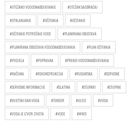
OTEŽANO VODOSNABDIJEVANJE
OTEŽAN SAOBRAĆAJ
OTKLANJANJE
OČITANJA
OČITANJE
OČITANJE POTROŠNJE VODE
PLANIRANA OBUSTAVA
PLANIRANA OBUSTAVA VODOSNABDIJEVANJA
PLAN OČITANJA
PODJELA
POPRAVAK
PREKID VODOSNABDIJEVANJA
RAČUNA
REKONSTRUKCIJA
RUDARSKA
SERVISNE
SERVISNE INFORMACIJE
SLATINA
STUPARI
STUPINE
SVJETSKI DAN VODA
TENDER
ULICE
VODA
VODA JE IZVOR ZIVOTA
VODE
WWD