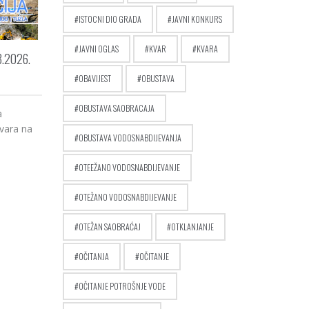
ISTOCNI DIO GRADA
JAVNI KONKURS
JAVNI OGLAS
KVAR
KVARA
.2026.
OBAVIJEST
OBUSTAVA
OBUSTAVA SAOBRACAJA
a
kvara na
OBUSTAVA VODOSNABDIJEVANJA
OTEEŽANO VODOSNABDIJEVANJE
OTEŽANO VODOSNABDIJEVANJE
OTEŽAN SAOBRAĆAJ
OTKLANJANJE
OČITANJA
OČITANJE
OČITANJE POTROŠNJE VODE