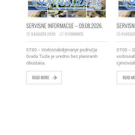
SERVISNE INFORMACIJE – 09.08.2026.
SERVISNE
9 AVGUSTA 2026
0 COMMENTS
8 AVGUS
07:00 – Vodosnabdijevanje područja
07:00 – D
Grada Tuzla je uredno bez planiranih
vodosnab
obustava.
cjevovodu
READ MORE
READ M