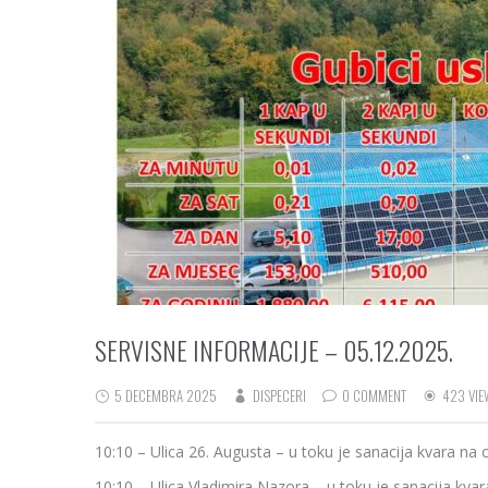
SERVISNE INFORMACIJE – 05.12.2025.
5 DECEMBRA 2025
DISPECERI
0 COMMENT
423 VIE
10:10 – Ulica 26. Augusta – u toku je sanacija kvara n
10:10 – Ulica Vladimira Nazora – u toku je sanacija kv