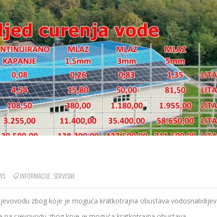
WS
INFORMACIJE
,
SERVISNE
a cjevovodu zbog koje je moguća kratkotrajna obustava vodosnabdijev
ara na cjevovodu zbog koje je moguća kratkotrajna obustava