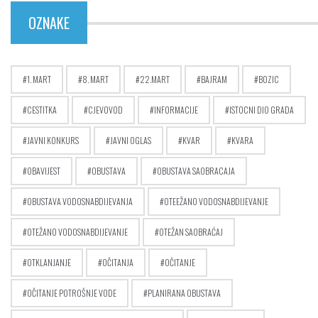
OZNAKE
1. MART
8. MART
22.MART
BAJRAM
BOZIC
CESTITKA
CJEVOVOD
INFORMACIJE
ISTOCNI DIO GRADA
JAVNI KONKURS
JAVNI OGLAS
KVAR
KVARA
OBAVIJEST
OBUSTAVA
OBUSTAVA SAOBRACAJA
OBUSTAVA VODOSNABDIJEVANJA
OTEEŽANO VODOSNABDIJEVANJE
OTEŽANO VODOSNABDIJEVANJE
OTEŽAN SAOBRAĆAJ
OTKLANJANJE
OČITANJA
OČITANJE
OČITANJE POTROŠNJE VODE
PLANIRANA OBUSTAVA