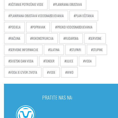
OČITANJE POTROŠNJE VODE
PLANIRANA OBUSTAVA
PLANIRANA OBUSTAVA VODOSNABDIJEVANJA
PLAN OČITANJA
PODJELA
POPRAVAK
PREKID VODOSNABDIJEVANJA
RAČUNA
REKONSTRUKCIJA
RUDARSKA
SERVISNE
SERVISNE INFORMACIJE
SLATINA
STUPARI
STUPINE
SVJETSKI DAN VODA
TENDER
ULICE
VODA
VODA JE IZVOR ZIVOTA
VODE
WWD
PRATITE NAS NA: