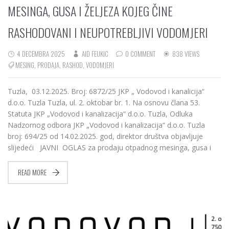
MESINGA, GUSA I ŽELJEZA KOJEG ČINE
RASHODOVANI I NEUPOTREBLJIVI VODOMJERI
4 DECEMBRA 2025
AID FEUKIC
0 COMMENT
838 VIEWS
MESING
,
PRODAJA
,
RASHOD
,
VODOMJERI
Tuzla, 03.12.2025. Broj: 6872/25 JKP „ Vodovod i kanalicija“
d.o.o. Tuzla Tuzla, ul. 2. oktobar br. 1. Na osnovu člana 53.
Statuta JKP „Vodovod i kanalizacija“ d.o.o. Tuzla, Odluka
Nadzornog odbora JKP „Vodovod i kanalizacija“ d.o.o. Tuzla
broj: 694/25 od 14.02.2025. god, direktor društva objavljuje
slijedeći JAVNI OGLAS za prodaju otpadnog mesinga, gusa i
READ MORE