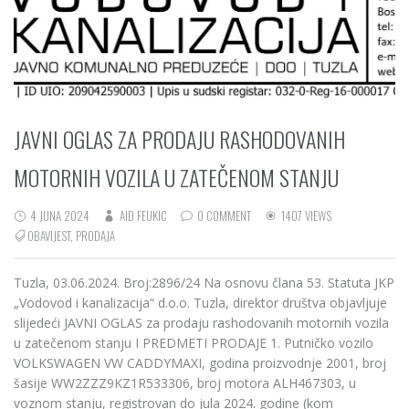
JAVNI OGLAS ZA PRODAJU RASHODOVANIH
MOTORNIH VOZILA U ZATEČENOM STANJU
4 JUNA 2024
AID FEUKIC
0 COMMENT
1407 VIEWS
OBAVIJEST
,
PRODAJA
Tuzla, 03.06.2024. Broj:2896/24 Na osnovu člana 53. Statuta JKP
„Vodovod i kanalizacija“ d.o.o. Tuzla, direktor društva objavljuje
slijedeći JAVNI OGLAS za prodaju rashodovanih motornih vozila
u zatečenom stanju I PREDMETI PRODAJE 1. Putničko vozilo
VOLKSWAGEN VW CADDYMAXI, godina proizvodnje 2001, broj
šasije WW2ZZZ9KZ1R533306, broj motora ALH467303, u
voznom stanju, registrovan do jula 2024. godine (kom