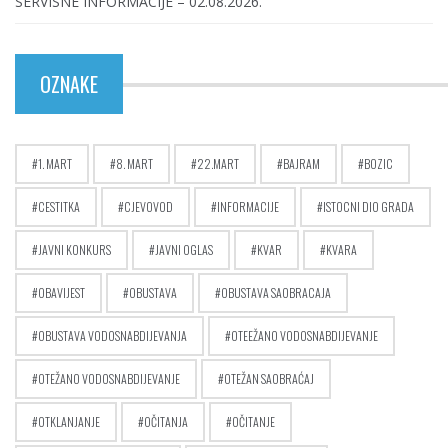
SERVISNE INFORMACIJE – 02.08.2026.
OZNAKE
1. MART
8. MART
22.MART
BAJRAM
BOZIC
CESTITKA
CJEVOVOD
INFORMACIJE
ISTOCNI DIO GRADA
JAVNI KONKURS
JAVNI OGLAS
KVAR
KVARA
OBAVIJEST
OBUSTAVA
OBUSTAVA SAOBRACAJA
OBUSTAVA VODOSNABDIJEVANJA
OTEEŽANO VODOSNABDIJEVANJE
OTEŽANO VODOSNABDIJEVANJE
OTEŽAN SAOBRAĆAJ
OTKLANJANJE
OČITANJA
OČITANJE