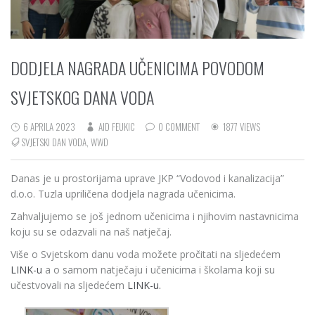
DODJELA NAGRADA UČENICIMA POVODOM
SVJETSKOG DANA VODA
6 APRILA 2023
AID FEUKIC
0 COMMENT
1877 VIEWS
SVJETSKI DAN VODA
,
WWD
Danas je u prostorijama uprave JKP “Vodovod i kanalizacija”
d.o.o. Tuzla upriličena dodjela nagrada učenicima.
Zahvaljujemo se još jednom učenicima i njihovim nastavnicima
koju su se odazvali na naš natječaj.
Više o Svjetskom danu voda možete pročitati na sljedećem
LINK-u
a o samom natječaju i učenicima i školama koji su
učestvovali na sljedećem
LINK-u.