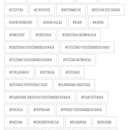
CESTITKA
CJEVOVOD
INFORMACIJE
ISTOCNI DIO GRADA
JAVNI KONKURS
JAVNI OGLAS
KVAR
KVARA
OBAVIJEST
OBUSTAVA
OBUSTAVA SAOBRACAJA
OBUSTAVA VODOSNABDIJEVANJA
OTEEŽANO VODOSNABDIJEVANJE
OTEŽANO VODOSNABDIJEVANJE
OTEŽAN SAOBRAĆAJ
OTKLANJANJE
OČITANJA
OČITANJE
OČITANJE POTROŠNJE VODE
PLANIRANA OBUSTAVA
PLANIRANA OBUSTAVA VODOSNABDIJEVANJA
PLAN OČITANJA
PODJELA
POPRAVAK
PREKID VODOSNABDIJEVANJA
RAČUNA
REKONSTRUKCIJA
RUDARSKA
SERVISNE