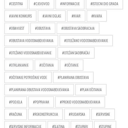
CESTITKA
CJEVOVOD
INFORMACIJE
ISTOCNI DIO GRADA
JAVNI KONKURS
JAVNI OGLAS
KVAR
KVARA
OBAVIJEST
OBUSTAVA
OBUSTAVA SAOBRACAJA
OBUSTAVA VODOSNABDIJEVANJA
OTEEŽANO VODOSNABDIJEVANJE
OTEŽANO VODOSNABDIJEVANJE
OTEŽAN SAOBRAĆAJ
OTKLANJANJE
OČITANJA
OČITANJE
OČITANJE POTROŠNJE VODE
PLANIRANA OBUSTAVA
PLANIRANA OBUSTAVA VODOSNABDIJEVANJA
PLAN OČITANJA
PODJELA
POPRAVAK
PREKID VODOSNABDIJEVANJA
RAČUNA
REKONSTRUKCIJA
RUDARSKA
SERVISNE
SERVISNE INFORMACIJE
SLATINA
STUPARI
STUPINE