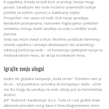
ili zagađena, ili kada se ljudi bore za pristup, tenzije mogu
porasti. Saradnjom oko vode možemo uravnotežiti svačije
potrebe za vodom i pomoći u stabilizaciji svijeta.
Prosperitet i mir zavise od vode. Dok nacije upravljaju
klimatskim promjenama, masovnim migracijama i političkim
nemirima, moraju staviti saradnju na vodu u središte svojih
planova.
Voda nas može izvesti iz krize. Možemo podsticati harmoniju
između zajednica i zemalja udruživanjem oko pravednog i
održivog korišćenja vode – od konvencija Ujedinjenih nacija na
međunarodnom nivou, do akcija na lokalnom nivou.
Igrajte svoju ulogu!
Budite dio globalne kampanje „Voda za mir“. Potrebno nam je
da svi – od pojedinaca i porodica do kompanija i vlada – učine
sve što mogu da sarađuju na vodi i utiraju put za harmoničnije
društvo.
JKP “Vodovod i kanalizacija” d.o.o. Tuzla će i ove godine imati
aktivnosti povodom ovog dana o čemu blagovremeno ćemo