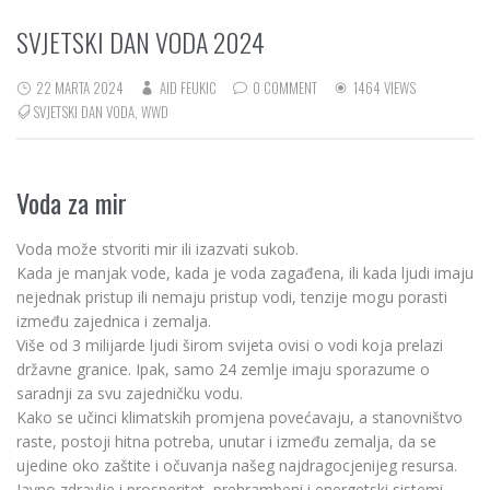
SVJETSKI DAN VODA 2024
22 MARTA 2024
AID FEUKIC
0 COMMENT
1464 VIEWS
SVJETSKI DAN VODA
,
WWD
Voda za mir
Voda može stvoriti mir ili izazvati sukob.
Kada je manjak vode, kada je voda zagađena, ili kada ljudi imaju
nejednak pristup ili nemaju pristup vodi, tenzije mogu porasti
između zajednica i zemalja.
Više od 3 milijarde ljudi širom svijeta ovisi o vodi koja prelazi
državne granice. Ipak, samo 24 zemlje imaju sporazume o
saradnji za svu zajedničku vodu.
Kako se učinci klimatskih promjena povećavaju, a stanovništvo
raste, postoji hitna potreba, unutar i između zemalja, da se
ujedine oko zaštite i očuvanja našeg najdragocjenijeg resursa.
Javno zdravlje i prosperitet, prehrambeni i energetski sistemi,