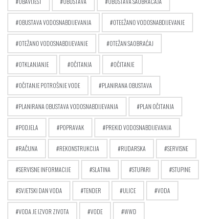
OBAVIJEST
OBUSTAVA
OBUSTAVA SAOBRACAJA
OBUSTAVA VODOSNABDIJEVANJA
OTEEŽANO VODOSNABDIJEVANJE
OTEŽANO VODOSNABDIJEVANJE
OTEŽAN SAOBRAĆAJ
OTKLANJANJE
OČITANJA
OČITANJE
OČITANJE POTROŠNJE VODE
PLANIRANA OBUSTAVA
PLANIRANA OBUSTAVA VODOSNABDIJEVANJA
PLAN OČITANJA
PODJELA
POPRAVAK
PREKID VODOSNABDIJEVANJA
RAČUNA
REKONSTRUKCIJA
RUDARSKA
SERVISNE
SERVISNE INFORMACIJE
SLATINA
STUPARI
STUPINE
SVJETSKI DAN VODA
TENDER
ULICE
VODA
VODA JE IZVOR ZIVOTA
VODE
WWD