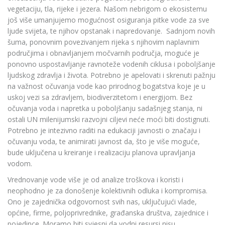
vegetaciju, tla, rijeke i jezera. Našom nebrigom o ekosistemu
još više umanjujemo mogućnost osiguranja pitke vode za sve
ljude svijeta, te njihov opstanak i napredovanje. Sadnjom novih
šuma, ponovnim povezivanjem rijeka s njihovim naplavnim
područjima i obnavljanjem močvarnih područja, moguće je
ponovno uspostavljanje ravnoteže vodenih ciklusa i poboljšanje
ljudskog zdravlja i života. Potrebno je apelovati i skrenuti pažnju
na važnost očuvanja vode kao prirodnog bogatstva koje je u
uskoj vezi sa zdravljem, biodiverzitetom i energijom. Bez
očuvanja voda i napretka u poboljšanju sadašnjeg stanja, ni
ostali UN milenijumski razvojni ciljevi neće moći biti dostignuti.
Potrebno je intezivno raditi na edukaciji javnosti o značaju i
očuvanju voda, te animirati javnost da, što je više moguće,
bude uključena u kreiranje i realizaciju planova upravljanja
vodom.
Vrednovanje vode više je od analize troškova i koristi i
neophodno je za donošenje kolektivnih odluka i kompromisa.
Ono je zajednička odgovornost svih nas, uključujući vlade,
općine, firme, poljoprivrednike, građanska društva, zajednice i
pojedince. Moramo biti svjesni da vodni resursi nisu