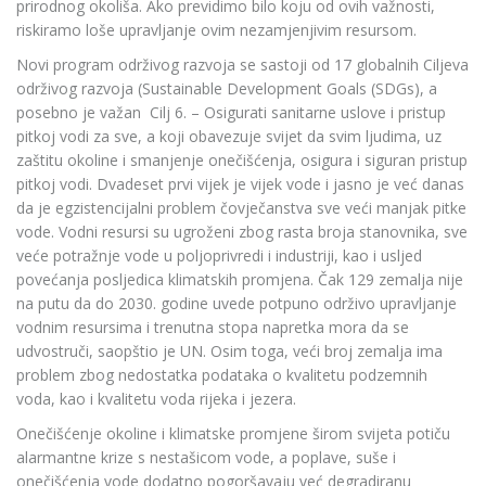
prirodnog okoliša. Ako previdimo bilo koju od ovih važnosti,
riskiramo loše upravljanje ovim nezamjenjivim resursom.
Novi program održivog razvoja se sastoji od 17 globalnih Ciljeva
održivog razvoja (Sustainable Development Goals (SDGs),
a
posebno je važan Cilj 6. – Osigurati sanitarne uslove i pristup
pitkoj vodi za sve, a koji obavezuje svijet da svim ljudima, uz
zaštitu okoline i smanjenje onečišćenja, osigura i siguran pristup
pitkoj vodi. Dvadeset prvi vijek je vijek vode i jasno je već danas
da je egzistencijalni problem čovječanstva sve veći manjak pitke
vode. Vodni resursi su ugroženi zbog rasta broja stanovnika, sve
veće potražnje vode u poljoprivredi i industriji, kao i usljed
povećanja posljedica klimatskih promjena. Čak 129 zemalja nije
na putu da do 2030. godine uvede potpuno održivo upravljanje
vodnim resursima i trenutna stopa napretka mora da se
udvostruči, saopštio je UN. Osim toga, veći broj zemalja ima
problem zbog nedostatka podataka o kvalitetu podzemnih
voda, kao i kvalitetu voda rijeka i jezera.
Onečišćenje okoline i klimatske promjene širom svijeta potiču
alarmantne krize s nestašicom vode, a poplave, suše i
onečišćenja vode dodatno pogoršavaju već degradiranu