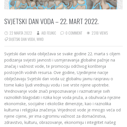
SVJETSKI DAN VODA – 22. MART 2022.
22 MARTA 2022
AID FEUKIC
0 COMMENT
2318 VIEWS
SVJETSKI DAN VODA
,
WWD
Svjetski dan voda obilježava se svake godine 22. marta s ciljem
podizanja svijesti javnosti i usmjeravanja globalne pažnje na
značaj i važnost vode, te promociju održivog korištenja
postojećih vodnih resursa. Ove godine, Ujedinjene nacije
obilježavaju Svjetski dan voda uz globalnu javnu raspravu o
tome kako ljudi vrednuju vodu i sve vrste njene upotrebe.
Vrednovanje vode znači prepoznavanje i razmatranje svih
raznolikih blagodati i rizika koje voda pruža, a obuhvaća njezine
ekonomske, socijalne i ekološke dimenzije, kao i raznolika
kulturna i religijska značenja.
Vrijednost vode je mnogo veća od
njene cijene, jer ima ogromnu važnost za domaćinstva,
zdravstvo, kulturu, obrazovanje, ekonomiju i integritet našeg