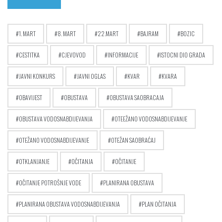
1. MART
8. MART
22.MART
BAJRAM
BOZIC
CESTITKA
CJEVOVOD
INFORMACIJE
ISTOCNI DIO GRADA
JAVNI KONKURS
JAVNI OGLAS
KVAR
KVARA
OBAVIJEST
OBUSTAVA
OBUSTAVA SAOBRACAJA
OBUSTAVA VODOSNABDIJEVANJA
OTEEŽANO VODOSNABDIJEVANJE
OTEŽANO VODOSNABDIJEVANJE
OTEŽAN SAOBRAĆAJ
OTKLANJANJE
OČITANJA
OČITANJE
OČITANJE POTROŠNJE VODE
PLANIRANA OBUSTAVA
PLANIRANA OBUSTAVA VODOSNABDIJEVANJA
PLAN OČITANJA