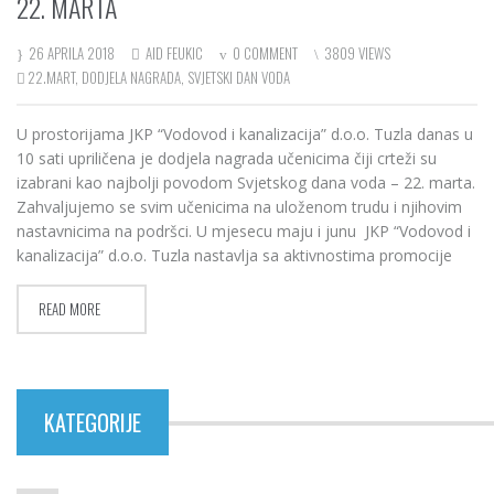
22. MARTA
26 APRILA 2018
AID FEUKIC
0 COMMENT
3809 VIEWS
22.MART
,
DODJELA NAGRADA
,
SVJETSKI DAN VODA
U prostorijama JKP “Vodovod i kanalizacija” d.o.o. Tuzla danas u
10 sati upriličena je dodjela nagrada učenicima čiji crteži su
izabrani kao najbolji povodom Svjetskog dana voda – 22. marta.
Zahvaljujemo se svim učenicima na uloženom trudu i njihovim
nastavnicima na podršci. U mjesecu maju i junu JKP “Vodovod i
kanalizacija” d.o.o. Tuzla nastavlja sa aktivnostima promocije
READ MORE
KATEGORIJE