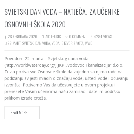
SVJETSKI DAN VODA – NATJEČAJ ZA UČENIKE
OSNOVNIH ŠKOLA 2020
28 FEBRUARA 2020
AID FEUKIC
0 COMMENT
4284 VIEWS
22.MART
,
SVJETSKI DAN VODA
,
VODA JE IZVOR ZIVOTA
,
WWD
Povodom 22. marta – Svjetskog dana voda
(http://worldwaterday.org/) JKP „Vodovod i kanalizacija“ d.o.o.
Tuzla poziva sve Osnovne škole da zajedno sa njima rade na
podizanju svijesti mladih o značaju vode, uštedi vode i očuvanju
izvorišta. Pozivamo Vas da učestvujete u ovom projektu i
prenesete Vašim učenicima našu zamisao i date im podršku
prilikom izrade crteža,
READ MORE