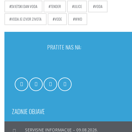
SVJETSKI DAN VODA
TENDER
ULICE
VODA
VODA JE IZVOR ZIVOTA
VODE
WWD
PRATITE NAS NA:
ZADNJE OBJAVE
SERVISNE INFORMACIJE – 09.08.2026.