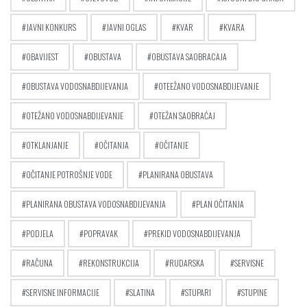
JAVNI KONKURS
JAVNI OGLAS
KVAR
KVARA
OBAVIJEST
OBUSTAVA
OBUSTAVA SAOBRACAJA
OBUSTAVA VODOSNABDIJEVANJA
OTEEŽANO VODOSNABDIJEVANJE
OTEŽANO VODOSNABDIJEVANJE
OTEŽAN SAOBRAĆAJ
OTKLANJANJE
OČITANJA
OČITANJE
OČITANJE POTROŠNJE VODE
PLANIRANA OBUSTAVA
PLANIRANA OBUSTAVA VODOSNABDIJEVANJA
PLAN OČITANJA
PODJELA
POPRAVAK
PREKID VODOSNABDIJEVANJA
RAČUNA
REKONSTRUKCIJA
RUDARSKA
SERVISNE
SERVISNE INFORMACIJE
SLATINA
STUPARI
STUPINE