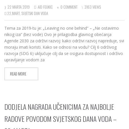
22 MARTA 2019
AID FEUKIC
0 COMMENT
3163 VIEWS
22.MART
,
SVJETSKI DAN VODA
Tema za 2019-tu je: „Leaving no one behind“ – „Ne ostavimo
nikog iza“ (bez vode) Ovo je prilagodba glavnog obećanja
Agende 2030 za održivi razvoj: kako održivi razvoj napreduje, svi
moraju imati koristi. Kako se odnosi na vodu? Cilj 6 održivog
razvoja (SDG 6) uključuje cilj da se osigura dostupnost i održivo
upravljanje vodom za
READ MORE
DODJELA NAGRADA UČENICIMA ZA NAJBOLJE
RADOVE POVODOM SVJETSKOG DANA VODA –