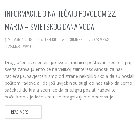
INFORMACIJE O NATJEČAJU POVODOM 22.
MARTA – SVJETSKOG DANA VODA
25 MARTA 2019
AID FEUKIC
0 COMMENT
2778 VIEWS
22.MART
,
WWD
Dragi učenici, cijenjeni prosvetni radnici i poštovani roditelji prije
svega zahvaljujemo se na velikoj zainteresovanosti za naš
natječaj. Obavješteni smo od strane nekoliko škola da su poslali
poštom radove ali da još uvijek nisu stigli do nas tako da ćemo
sačekati do kraja sedmice da pristignu poslati radovi te
početkom sljedeće sedmice oragnizujemo bodovanje i
READ MORE