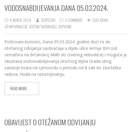
VODOSNABDIJEVANJA DANA 05.03.2024.
4 MARTA 2024
DISPECERI
0 COMMENT
1361 VIEWS
INFORMACIJE
,
OTEŽAN SAOBRAĆAJ
,
SERVISNE
Poštovani korisnici, Dana 05.03.2024. godine doći će do
otežanog odvijanja saobraćaja u dijelu ulice Armije BiH (od
semafora na Brčanskoj Malti do crvenog nebodera) i moguća je
obustava vodosnabdijevanja istočnog dijela Grada zbog
sanacije kvara na cjevovodu u periodu od 8 sati do završetka
radova. Hvala na razumijevanju.
READ MORE
OBAVIJEST O OTEŽANOM ODVIJANJU