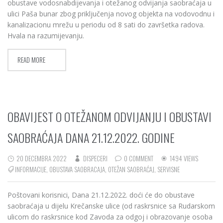
obustave vodosnabdijevanja i otežanog odvijanja saobraćaja u
ulici Paša bunar zbog priključenja novog objekta na vodovodnu i
kanalizacionu mrežu u periodu od 8 sati do završetka radova.
Hvala na razumijevanju.
READ MORE
OBAVIJEST O OTEŽANOM ODVIJANJU I OBUSTAVI
SAOBRAĆAJA DANA 21.12.2022. GODINE
20 DECEMBRA 2022
DISPECERI
0 COMMENT
1494 VIEWS
INFORMACIJE
,
OBUSTAVA SAOBRACAJA
,
OTEŽAN SAOBRAĆAJ
,
SERVISNE
Poštovani korisnici, Dana 21.12.2022. doći će do obustave
saobraćaja u dijelu Krečanske ulice (od raskrsnice sa Rudarskom
ulicom do raskrsnice kod Zavoda za odgoj i obrazovanje osoba