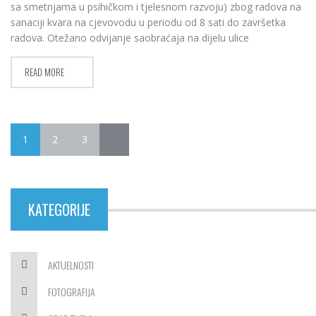
sa smetnjama u psihičkom i tjelesnom razvoju) zbog radova na
sanaciji kvara na cjevovodu u periodu od 8 sati do završetka
radova. Otežano odvijanje saobraćaja na dijelu ulice
READ MORE
1
2
3
KATEGORIJE
AKTUELNOSTI
FOTOGRAFIJA