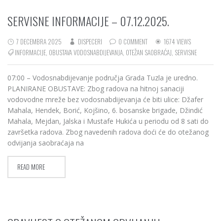
SERVISNE INFORMACIJE – 07.12.2025.
7 DECEMBRA 2025
DISPECERI
0 COMMENT
1674 VIEWS
INFORMACIJE
,
OBUSTAVA VODOSNABDIJEVANJA
,
OTEŽAN SAOBRAĆAJ
,
SERVISNE
07:00 – Vodosnabdijevanje područja Grada Tuzla je uredno.
PLANIRANE OBUSTAVE: Zbog radova na hitnoj sanaciji
vodovodne mreže bez vodosnabdijevanja će biti ulice: Džafer
Mahala, Hendek, Borić, Kojšino, 6. bosanske brigade, Džindić
Mahala, Mejdan, Jalska i Mustafe Hukića u periodu od 8 sati do
završetka radova. Zbog navedenih radova doći će do otežanog
odvijanja saobraćaja na
READ MORE