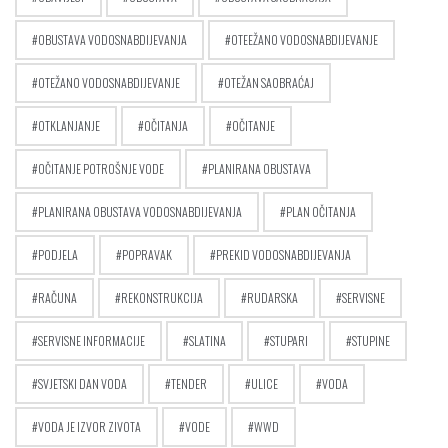
OBUSTAVA VODOSNABDIJEVANJA
OTEEŽANO VODOSNABDIJEVANJE
OTEŽANO VODOSNABDIJEVANJE
OTEŽAN SAOBRAĆAJ
OTKLANJANJE
OČITANJA
OČITANJE
OČITANJE POTROŠNJE VODE
PLANIRANA OBUSTAVA
PLANIRANA OBUSTAVA VODOSNABDIJEVANJA
PLAN OČITANJA
PODJELA
POPRAVAK
PREKID VODOSNABDIJEVANJA
RAČUNA
REKONSTRUKCIJA
RUDARSKA
SERVISNE
SERVISNE INFORMACIJE
SLATINA
STUPARI
STUPINE
SVJETSKI DAN VODA
TENDER
ULICE
VODA
VODA JE IZVOR ZIVOTA
VODE
WWD