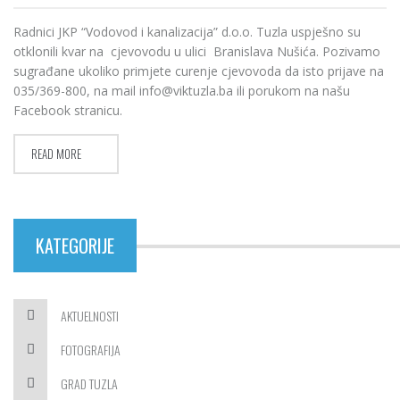
Radnici JKP “Vodovod i kanalizacija” d.o.o. Tuzla uspješno su
otklonili kvar na cjevovodu u ulici Branislava Nušića. Pozivamo
sugrađane ukoliko primjete curenje cjevovoda da isto prijave na
035/369-800, na mail info@viktuzla.ba ili porukom na našu
Facebook stranicu.
READ MORE
KATEGORIJE
AKTUELNOSTI
FOTOGRAFIJA
GRAD TUZLA