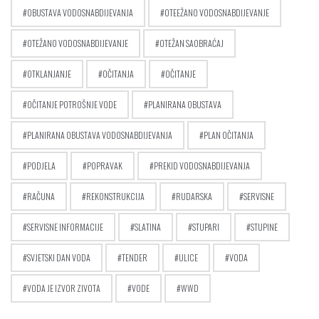
OBUSTAVA VODOSNABDIJEVANJA
OTEEŽANO VODOSNABDIJEVANJE
OTEŽANO VODOSNABDIJEVANJE
OTEŽAN SAOBRAĆAJ
OTKLANJANJE
OČITANJA
OČITANJE
OČITANJE POTROŠNJE VODE
PLANIRANA OBUSTAVA
PLANIRANA OBUSTAVA VODOSNABDIJEVANJA
PLAN OČITANJA
PODJELA
POPRAVAK
PREKID VODOSNABDIJEVANJA
RAČUNA
REKONSTRUKCIJA
RUDARSKA
SERVISNE
SERVISNE INFORMACIJE
SLATINA
STUPARI
STUPINE
SVJETSKI DAN VODA
TENDER
ULICE
VODA
VODA JE IZVOR ZIVOTA
VODE
WWD