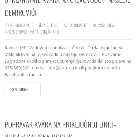
DEMIROVIĆI
23 MARTA 2018
AID FEUKIC
0 COMMENT
2980 VIEWS
DEMOROVIĆI
,
KVARA
,
OTKLANJANJE
Radnici JKP “Vodovod i kanalizacija” d.o.o. Tuzla uspješno su
otklonili kvar na cjevovodu u naselju Demirovići. Pozivamo
sugrađane ukoliko primjete curenje cjevovoda da isto prijave na
035/369-800, na mail info@viktuzla.ba ili porukom na našu
Facebook stranicu.
READ MORE
POPRAVAK KVARA NA PRIKLJUČNOJ LINIJI-
ULICA VIKALJSKA MOSNIK