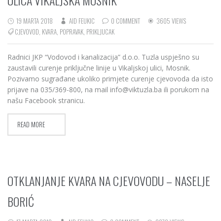
19 MARTA 2018
AID FEUKIC
0 COMMENT
3605 VIEWS
CJEVOVOD
,
KVARA
,
POPRAVAK
,
PRIKLJUCAK
Radnici JKP “Vodovod i kanalizacija” d.o.o. Tuzla uspješno su
zaustavili curenje priključne linije u Vikaljskoj ulici, Mosnik.
Pozivamo sugrađane ukoliko primjete curenje cjevovoda da isto
prijave na 035/369-800, na mail info@viktuzla.ba ili porukom na
našu Facebook stranicu.
READ MORE
OTKLANJANJE KVARA NA CJEVOVODU – NASELJE
BORIĆ