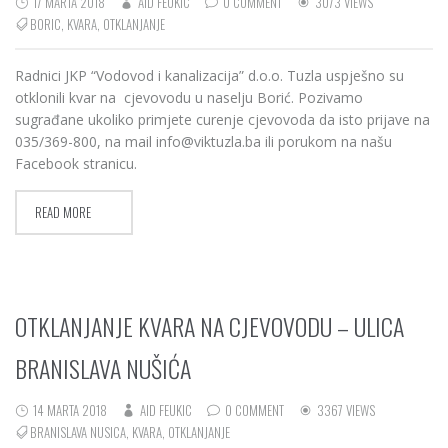
17 MARTA 2018
AID FEUKIC
0 COMMENT
3073 VIEWS
BORIC
,
KVARA
,
OTKLANJANJE
Radnici JKP “Vodovod i kanalizacija” d.o.o. Tuzla uspješno su
otklonili kvar na cjevovodu u naselju Borić. Pozivamo
sugrađane ukoliko primjete curenje cjevovoda da isto prijave na
035/369-800, na mail info@viktuzla.ba ili porukom na našu
Facebook stranicu.
READ MORE
OTKLANJANJE KVARA NA CJEVOVODU – ULICA
BRANISLAVA NUŠIĆA
14 MARTA 2018
AID FEUKIC
0 COMMENT
3367 VIEWS
BRANISLAVA NUSICA
,
KVARA
,
OTKLANJANJE