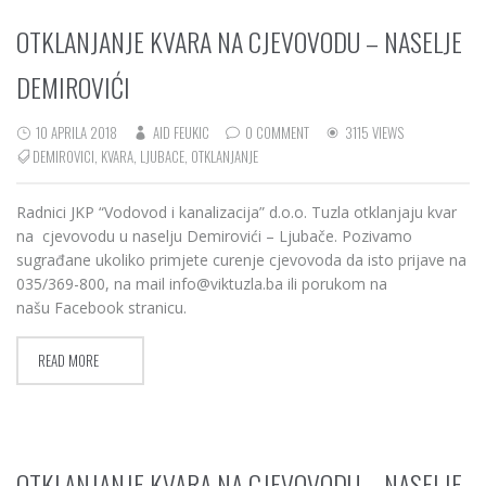
OTKLANJANJE KVARA NA CJEVOVODU – NASELJE
DEMIROVIĆI
10 APRILA 2018
AID FEUKIC
0 COMMENT
3115 VIEWS
DEMIROVICI
,
KVARA
,
LJUBACE
,
OTKLANJANJE
Radnici JKP “Vodovod i kanalizacija” d.o.o. Tuzla otklanjaju kvar
na cjevovodu u naselju Demirovići – Ljubače. Pozivamo
sugrađane ukoliko primjete curenje cjevovoda da isto prijave na
035/369-800, na mail info@viktuzla.ba ili porukom na
našu Facebook stranicu.
READ MORE
OTKLANJANJE KVARA NA CJEVOVODU – NASELJE