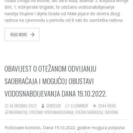
Obala Zmaja od Bosne, dio ulice Kula, Bulevar 2. korpusa Armije
BiH, 1. inžinjerske brigade, te otežano vodosnabdijevanje
naselja Stupine i dijela Grada od Male pijace do skvera zbog
radova na cjevovodu u periodu od 8 sati do završetka radova.
READ MORE
OBAVIJEST O OTEŽANOM ODVIJANJU
SAOBRAĆAJA I MOGUĆOJ OBUSTAVI
VODOSNABDIJEVANJA DANA 19.10.2022.
18 OKTOBRA 2022
DISPECERI
0 COMMENT
2844 VIEWS
INFORMACIJE
,
OTEEŽANO VODOSNABDIJEVANJE
,
OTEŽAN SAOBRAĆAJ
,
SERVISNE
Poštovani korisnici, Dana 19.10.2022. godine moguća potpuna