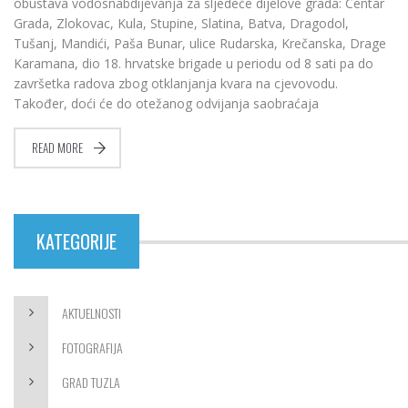
obustava vodosnabdijevanja za sljedeće dijelove grada: Centar
Grada, Zlokovac, Kula, Stupine, Slatina, Batva, Dragodol,
Tušanj, Mandići, Paša Bunar, ulice Rudarska, Krečanska, Drage
Karamana, dio 18. hrvatske brigade u periodu od 8 sati pa do
završetka radova zbog otklanjanja kvara na cjevovodu.
Također, doći će do otežanog odvijanja saobraćaja
READ MORE
KATEGORIJE
AKTUELNOSTI
FOTOGRAFIJA
GRAD TUZLA