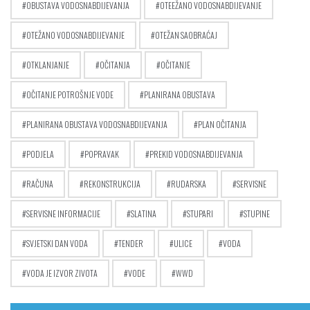
OBUSTAVA VODOSNABDIJEVANJA
OTEEŽANO VODOSNABDIJEVANJE
OTEŽANO VODOSNABDIJEVANJE
OTEŽAN SAOBRAĆAJ
OTKLANJANJE
OČITANJA
OČITANJE
OČITANJE POTROŠNJE VODE
PLANIRANA OBUSTAVA
PLANIRANA OBUSTAVA VODOSNABDIJEVANJA
PLAN OČITANJA
PODJELA
POPRAVAK
PREKID VODOSNABDIJEVANJA
RAČUNA
REKONSTRUKCIJA
RUDARSKA
SERVISNE
SERVISNE INFORMACIJE
SLATINA
STUPARI
STUPINE
SVJETSKI DAN VODA
TENDER
ULICE
VODA
VODA JE IZVOR ZIVOTA
VODE
WWD