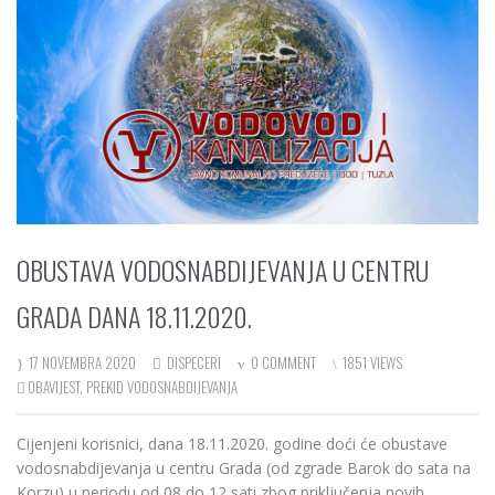
OBUSTAVA VODOSNABDIJEVANJA U CENTRU
GRADA DANA 18.11.2020.
17 NOVEMBRA 2020
DISPECERI
0 COMMENT
1851 VIEWS
OBAVIJEST
,
PREKID VODOSNABDIJEVANJA
Cijenjeni korisnici, dana 18.11.2020. godine doći će obustave
vodosnabdijevanja u centru Grada (od zgrade Barok do sata na
Korzu) u periodu od 08 do 12 sati zbog priključenja novih