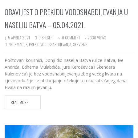
OBAVIJEST O PREKIDU VODOSNABDIJEVANJA U
NASELJU BATVA – 05.04.2021.
5 APRILA 2021
DISPECERI
0 COMMENT
2338 VIEWS
INFORMACIJE
,
PREKID VODOSNABDIJEVANJA
,
SERVISNE
Poštovani korisnici, Donji dio naselja Batva (ulice Batva, Ive
Andrića, Edhema Mulabdića, Jure Keroševića i Skendera
Kulenovića) je bez vodosnabdijevanja zbog većeg kvara na
cjevovodu čije se otklanjanje očekuje u toku sutrašnjeg dana.
Hvala na razumijevanju.
READ MORE