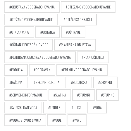
OBUSTAVA VODOSNABDIJEVANJA
OTEEŽANO VODOSNABDIJEVANJE
OTEŽANO VODOSNABDIJEVANJE
OTEŽAN SAOBRAĆAJ
OTKLANJANJE
OČITANJA
OČITANJE
OČITANJE POTROŠNJE VODE
PLANIRANA OBUSTAVA
PLANIRANA OBUSTAVA VODOSNABDIJEVANJA
PLAN OČITANJA
PODJELA
POPRAVAK
PREKID VODOSNABDIJEVANJA
RAČUNA
REKONSTRUKCIJA
RUDARSKA
SERVISNE
SERVISNE INFORMACIJE
SLATINA
STUPARI
STUPINE
SVJETSKI DAN VODA
TENDER
ULICE
VODA
VODA JE IZVOR ZIVOTA
VODE
WWD