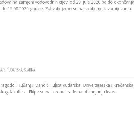
adova na zamjeni vodovodnih cijevi od 28. jula 2020 pa do okončanja
rno do 15.08.2020 godine. Zahvaljujemo se na strpljenju razumijevanju.
VAR
,
RUDARSKA
,
SLATINA
Dragodol, Tušanj i Mandići i ulica Rudarska, Univerzitetska i Krečanska
g fakulteta. Ekipe su na terenu i rade na otklanjanju kvara.