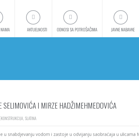
 NAMA
AKTUELNOSTI
ODNOSI SA POTROŠAČIMA
JAVNE NABAVKE
ŠE SELIMOVIĆA I MIRZE HADŽIMEHMEDOVIĆA
EKONSTRUKCIJA
,
SLATINA
je u snabdjevanju vodom i zastoje u odvijanju saobraćaja u ulicama