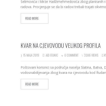
Selimovića i Mirze Hadžimehmedovića zbog planiranih r
radova. Procjenjuje se da bi radovi trebali trajati okvi
READ MORE
KVAR NA CJEVOVODU VELIKOG PROFILA
15 MAJA 2019
AID FEUKIC
0 COMMENT
3386 VIEWS
K
Poštovani korisnici sa područja naselja Slatina, Batva, 
vodosnabdijevanja zbog kvara na cjevovodu kod Rudarsko
READ MORE