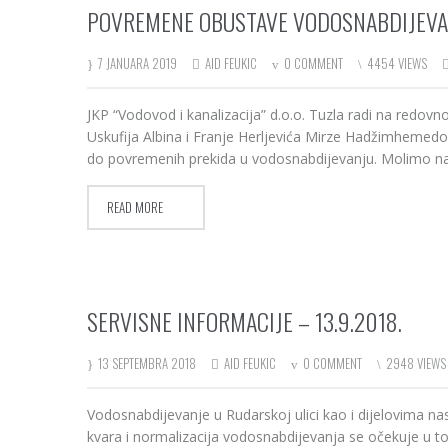
POVREMENE OBUSTAVE VODOSNABDIJEVAN
7 JANUARA 2019
AID FEUKIC
0 COMMENT
4454 VIEWS
JKP “Vodovod i kanalizacija” d.o.o. Tuzla radi na redov
Uskufija Albina i Franje Herljevića Mirze Hadžimhemedov
do povremenih prekida u vodosnabdijevanju. Molimo naše
READ MORE
SERVISNE INFORMACIJE – 13.9.2018.
13 SEPTEMBRA 2018
AID FEUKIC
0 COMMENT
2948 VIEWS
Vodosnabdijevanje u Rudarskoj ulici kao i dijelovima na
kvara i normalizacija vodosnabdijevanja se očekuje u 