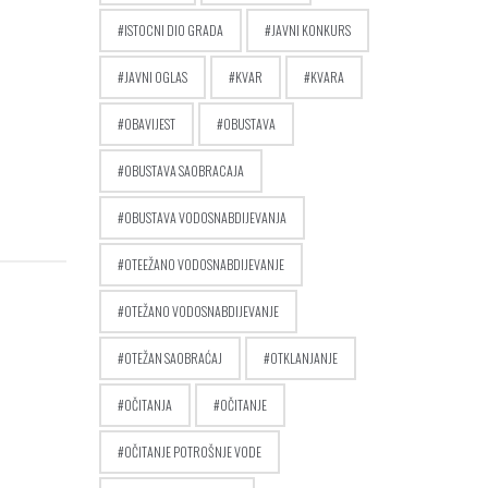
ISTOCNI DIO GRADA
JAVNI KONKURS
JAVNI OGLAS
KVAR
KVARA
OBAVIJEST
OBUSTAVA
OBUSTAVA SAOBRACAJA
OBUSTAVA VODOSNABDIJEVANJA
OTEEŽANO VODOSNABDIJEVANJE
OTEŽANO VODOSNABDIJEVANJE
OTEŽAN SAOBRAĆAJ
OTKLANJANJE
OČITANJA
OČITANJE
OČITANJE POTROŠNJE VODE