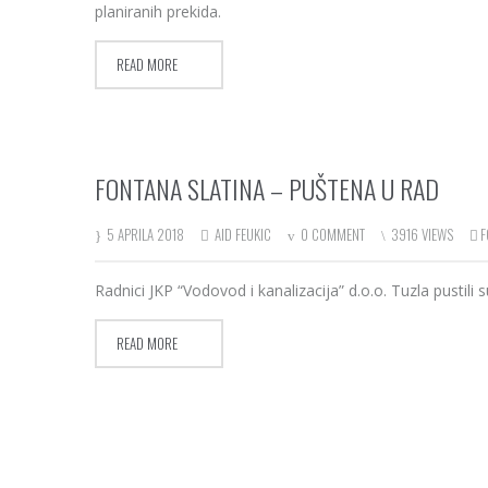
planiranih prekida.
READ MORE
FONTANA SLATINA – PUŠTENA U RAD
5 APRILA 2018
AID FEUKIC
0 COMMENT
3916 VIEWS
F
Radnici JKP “Vodovod i kanalizacija” d.o.o. Tuzla pustili s
READ MORE