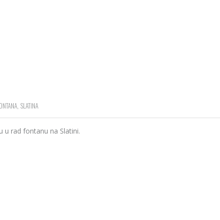
ONTANA
,
SLATINA
u u rad fontanu na Slatini.