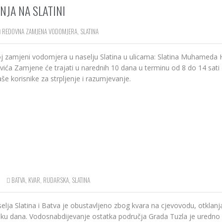
JA NA SLATINI
REDOVNA ZAMJENA VODOMJERA
,
SLATINA
noj zamjeni vodomjera u naselju Slatina u ulicama: Slatina Muhameda 
ića Zamjene će trajati u narednih 10 dana u terminu od 8 do 14 sati 
 korisnike za strpljenje i razumjevanje.
BATVA
,
KVAR
,
RUDARSKA
,
SLATINA
selja Slatina i Batva je obustavljeno zbog kvara na cjevovodu, otklanj
toku dana. Vodosnabdijevanje ostatka područja Grada Tuzla je uredno