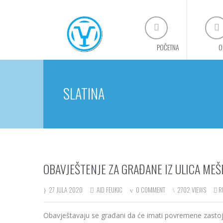
POČETNA
O
SLATINA
OBAVJEŠTENJE ZA GRAĐANE IZ ULICA ME
27 JULA 2020
AID FEUKIC
0 COMMENT
2702 VIEWS
R
Obavještavaju se građani da će imati povremene zasto