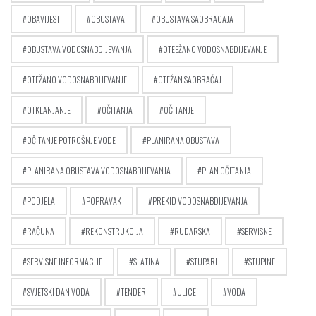
OBAVIJEST
OBUSTAVA
OBUSTAVA SAOBRACAJA
OBUSTAVA VODOSNABDIJEVANJA
OTEEŽANO VODOSNABDIJEVANJE
OTEŽANO VODOSNABDIJEVANJE
OTEŽAN SAOBRAĆAJ
OTKLANJANJE
OČITANJA
OČITANJE
OČITANJE POTROŠNJE VODE
PLANIRANA OBUSTAVA
PLANIRANA OBUSTAVA VODOSNABDIJEVANJA
PLAN OČITANJA
PODJELA
POPRAVAK
PREKID VODOSNABDIJEVANJA
RAČUNA
REKONSTRUKCIJA
RUDARSKA
SERVISNE
SERVISNE INFORMACIJE
SLATINA
STUPARI
STUPINE
SVJETSKI DAN VODA
TENDER
ULICE
VODA