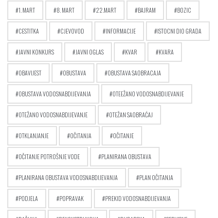
1. MART
8. MART
22.MART
BAJRAM
BOZIC
CESTITKA
CJEVOVOD
INFORMACIJE
ISTOCNI DIO GRADA
JAVNI KONKURS
JAVNI OGLAS
KVAR
KVARA
OBAVIJEST
OBUSTAVA
OBUSTAVA SAOBRACAJA
OBUSTAVA VODOSNABDIJEVANJA
OTEEŽANO VODOSNABDIJEVANJE
OTEŽANO VODOSNABDIJEVANJE
OTEŽAN SAOBRAĆAJ
OTKLANJANJE
OČITANJA
OČITANJE
OČITANJE POTROŠNJE VODE
PLANIRANA OBUSTAVA
PLANIRANA OBUSTAVA VODOSNABDIJEVANJA
PLAN OČITANJA
PODJELA
POPRAVAK
PREKID VODOSNABDIJEVANJA