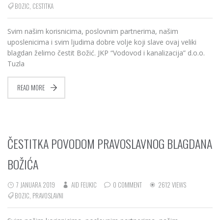
BOZIC
,
CESTITKA
Svim našim korisnicima, poslovnim partnerima, našim
uposlenicima i svim ljudima dobre volje koji slave ovaj veliki
blagdan želimo čestit Božić. JKP “Vodovod i kanalizacija” d.o.o.
Tuzla
READ MORE
ČESTITKA POVODOM PRAVOSLAVNOG BLAGDANA
BOŽIĆA
7 JANUARA 2019
AID FEUKIC
0 COMMENT
2612 VIEWS
BOZIC
,
PRAVOSLAVNI