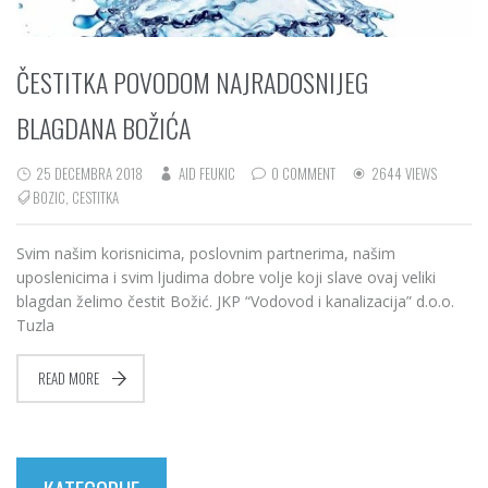
ČESTITKA POVODOM NAJRADOSNIJEG
BLAGDANA BOŽIĆA
25 DECEMBRA 2018
AID FEUKIC
0 COMMENT
2644 VIEWS
BOZIC
,
CESTITKA
Svim našim korisnicima, poslovnim partnerima, našim
uposlenicima i svim ljudima dobre volje koji slave ovaj veliki
blagdan želimo čestit Božić. JKP “Vodovod i kanalizacija” d.o.o.
Tuzla
READ MORE