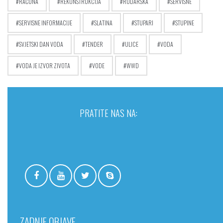
RAČUNA
REKONSTRUKCIJA
RUDARSKA
SERVISNE
SERVISNE INFORMACIJE
SLATINA
STUPARI
STUPINE
SVJETSKI DAN VODA
TENDER
ULICE
VODA
VODA JE IZVOR ZIVOTA
VODE
WWD
PRATITE NAS NA:
ZADNJE OBJAVE