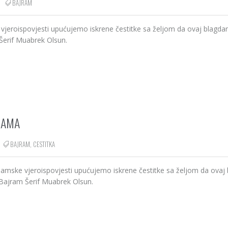
BAJRAM
eroispovjesti upućujemo iskrene čestitke sa željom da ovaj blagdan
Šerif Muabrek Olsun.
RAMA
BAJRAM
,
CESTITKA
ske vjeroispovjesti upućujemo iskrene čestitke sa željom da ovaj
Bajram Šerif Muabrek Olsun.