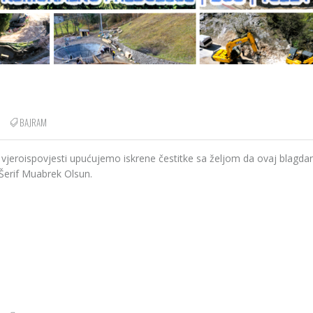
BAJRAM
eroispovjesti upućujemo iskrene čestitke sa željom da ovaj blagdan
Šerif Muabrek Olsun.