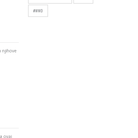
WWD
 njihove
a ovaj