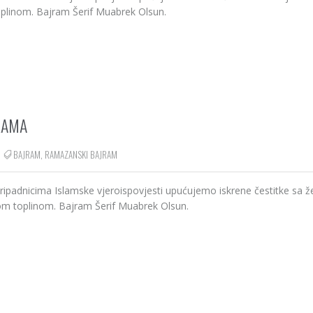
oplinom. Bajram Šerif Muabrek Olsun.
RAMA
BAJRAM
,
RAMAZANSKI BAJRAM
adnicima Islamske vjeroispovjesti upućujemo iskrene čestitke sa ž
nom toplinom. Bajram Šerif Muabrek Olsun.