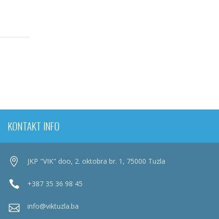
KONTAKT INFO
JKP "VIK" doo, 2. oktobra br. 1, 75000 Tuzla
+387 35 36 98 45
info@viktuzla.ba