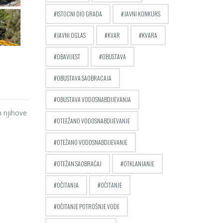
ISTOCNI DIO GRADA
JAVNI KONKURS
JAVNI OGLAS
KVAR
KVARA
OBAVIJEST
OBUSTAVA
OBUSTAVA SAOBRACAJA
OBUSTAVA VODOSNABDIJEVANJA
 njihove
OTEEŽANO VODOSNABDIJEVANJE
OTEŽANO VODOSNABDIJEVANJE
OTEŽAN SAOBRAĆAJ
OTKLANJANJE
OČITANJA
OČITANJE
OČITANJE POTROŠNJE VODE