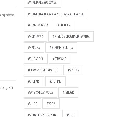
PLANIRANA OBUSTAVA
PLANIRANA OBUSTAVA VODOSNABDIJEVANJA
 njihove
PLAN OČITANJA
PODJELA
POPRAVAK
PREKID VODOSNABDIJEVANJA
RAČUNA
REKONSTRUKCIJA
RUDARSKA
SERVISNE
SERVISNE INFORMACIJE
SLATINA
STUPARI
STUPINE
 blagdan
SVJETSKI DAN VODA
TENDER
ULICE
VODA
VODA JE IZVOR ZIVOTA
VODE