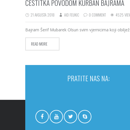
ČESTITKA POVODOM KURBAN BAJRAMA
21 AVGUSTA 2018
AID FEUKIC
0 COMMENT
4525 VIE
Bajram Šerif Mubarek Olsun svim vjernicima koji obilje
READ MORE
PRATITE NAS NA: