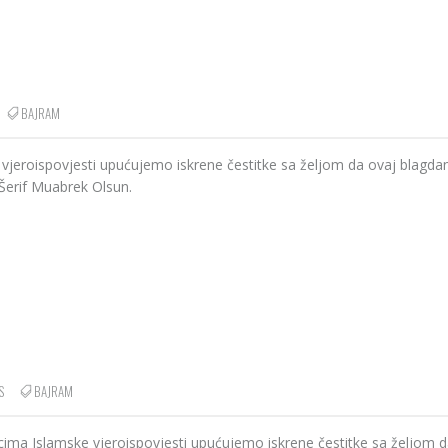
BAJRAM
eroispovjesti upućujemo iskrene čestitke sa željom da ovaj blagdan
Šerif Muabrek Olsun.
S
BAJRAM
ma Islamske vjeroispovjesti upućujemo iskrene čestitke sa željom d