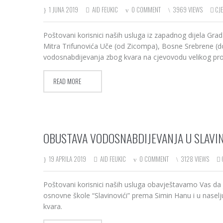
1 JUNA 2019
AID FEUKIC
0 COMMENT
3969 VIEWS
CJ
Poštovani korisnici naših usluga iz zapadnog dijela Gra
Mitra Trifunovića Uče (od Zicompa), Bosne Srebrene (do
vodosnabdijevanja zbog kvara na cjevovodu velikog prof
READ MORE
OBUSTAVA VODOSNABDIJEVANJA U SLAVIN
19 APRILA 2019
AID FEUKIC
0 COMMENT
3128 VIEWS
Poštovani korisnici naših usluga obavještavamo Vas da 
osnovne škole “Slavinovići” prema Simin Hanu i u naselj
kvara.