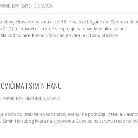
EVOVOD
,
KVAR
,
ZAPADNI DIO GARADA
da obavještavamo Vas da ulice: 18. Hrvatske brigade (od Siporexa do A
 ŽTO) te krakovi ulica koje se spajaju na navedene ulice su bez
ila kod bolnice Kreka. Otklanjanje kvara je u toku, otežano
OVIĆIMA I SIMIN HANU
CJEVOVOD
,
KVAR
,
SIMIN HAN
,
SLAVNOVICI
je došlo do prekida u vodosnabdijevanju na područiju naselja Slavinov
u Simin Han zbog kvara na cjevovodu. Ekipe su na terenu i rade na ot