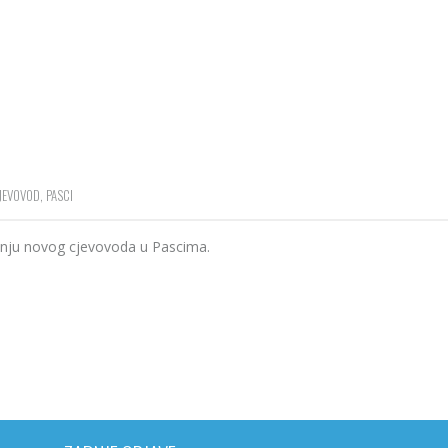
JEVOVOD
,
PASCI
adnju novog cjevovoda u Pascima.