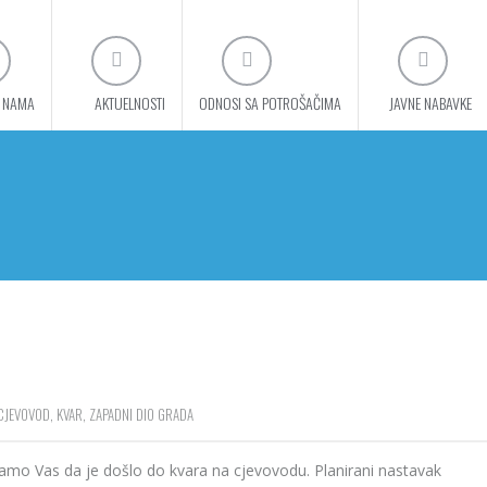
 NAMA
AKTUELNOSTI
ODNOSI SA POTROŠAČIMA
JAVNE NABAVKE
CJEVOVOD
,
KVAR
,
ZAPADNI DIO GRADA
vamo Vas da je došlo do kvara na cjevovodu. Planirani nastavak