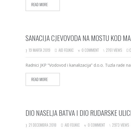
READ MORE
SANACIJA CJEVOVODA NA MOSTU KOD MAL
19 MARTA 2019
AID FEUKIC
0 COMMENT
2761 VIEWS
Radnici JKP “Vodovod i kanalizacija” d.o.o. Tuzla rade 
READ MORE
DIO NASELJA BATVA I DIO RUDARSKE ULI
21 DECEMBRA 2018
AID FEUKIC
0 COMMENT
2973 VIEWS