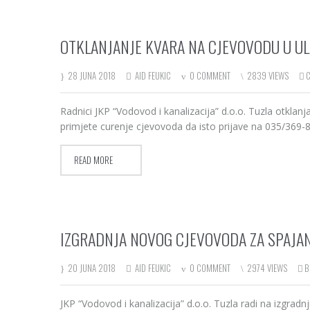
OTKLANJANJE KVARA NA CJEVOVODU U ULI
28 JUNA 2018
AID FEUKIC
0 COMMENT
2839 VIEWS
Radnici JKP “Vodovod i kanalizacija” d.o.o. Tuzla otklan
primjete curenje cjevovoda da isto prijave na 035/369-8
READ MORE
IZGRADNJA NOVOG CJEVOVODA ZA SPAJA
20 JUNA 2018
AID FEUKIC
0 COMMENT
2974 VIEWS
B
JKP “Vodovod i kanalizacija” d.o.o. Tuzla radi na izgra