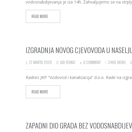
vodosnabdijevanja je iza 14h. Zahvaljujemo se na strplj
READ MORE
IZGRADNJA NOVOG CJEVOVODA U NASELJU
27 MARTA 2020
AID FEUKIC
0 COMMENT
2466 VIEWS
Radnici JKP “Vodovod i kanalizacija” d.o.o. Rade na iz
READ MORE
ZAPADNI DIO GRADA BEZ VODOSNABDIJE