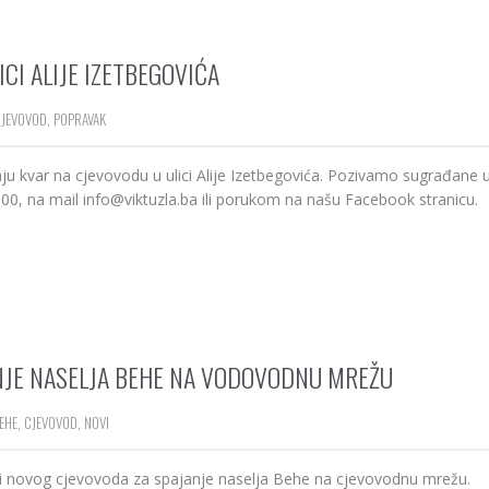
CI ALIJE IZETBEGOVIĆA
CJEVOVOD
,
POPRAVAK
jaju kvar na cjevovodu u ulici Alije Izetbegovića. Pozivamo sugrađane 
00, na mail info@viktuzla.ba ili porukom na našu Facebook stranicu.
NJE NASELJA BEHE NA VODOVODNU MREŽU
EHE
,
CJEVOVOD
,
NOVI
dnji novog cjevovoda za spajanje naselja Behe na cjevovodnu mrežu.