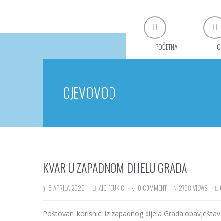
POČETNA
O
CJEVOVOD
KVAR U ZAPADNOM DIJELU GRADA
6 APRILA 2020
AID FEUKIC
0 COMMENT
2798 VIEWS
Poštovani korisnici iz zapadnog dijela Grada obavješta