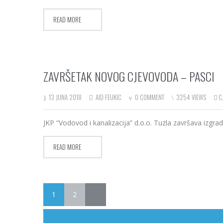
READ MORE
ZAVRŠETAK NOVOG CJEVOVODA – PASCI
13 JUNA 2018
AID FEUKIC
0 COMMENT
3254 VIEWS
C
JKP “Vodovod i kanalizacija” d.o.o. Tuzla završava izgr
READ MORE
1
2