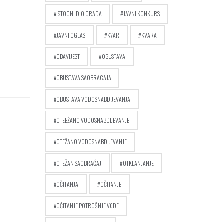
ISTOCNI DIO GRADA
JAVNI KONKURS
JAVNI OGLAS
KVAR
KVARA
OBAVIJEST
OBUSTAVA
OBUSTAVA SAOBRACAJA
OBUSTAVA VODOSNABDIJEVANJA
OTEEŽANO VODOSNABDIJEVANJE
OTEŽANO VODOSNABDIJEVANJE
OTEŽAN SAOBRAĆAJ
OTKLANJANJE
OČITANJA
OČITANJE
OČITANJE POTROŠNJE VODE