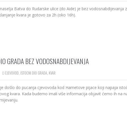
naselja Batva do Rudarske ulice (do Aide) je bez vodosnabdijevanja 
lanjanje kvara je gotovo za 2h (oko 16h).
DIO GRADA BEZ VODOSNABDIJEVANJA
CJEVOVOD
,
ISTOCNI DIO GRADA
,
KVAR
je došlo do pucanja cjevovoda kod Hametove pijace koji napaja istoč
u ovog kvara. Kada budemo imali više informacija objavit ćemo ih na 
umijevanju.