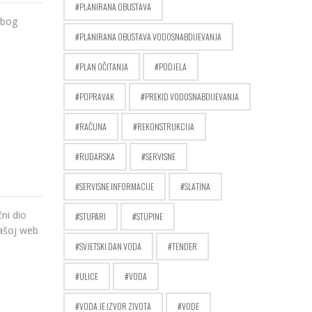
PLANIRANA OBUSTAVA
zbog
PLANIRANA OBUSTAVA VODOSNABDIJEVANJA
PLAN OČITANJA
PODJELA
POPRAVAK
PREKID VODOSNABDIJEVANJA
RAČUNA
REKONSTRUKCIJA
RUDARSKA
SERVISNE
SERVISNE INFORMACIJE
SLATINA
ni dio
STUPARI
STUPINE
našoj web
SVJETSKI DAN VODA
TENDER
ULICE
VODA
VODA JE IZVOR ZIVOTA
VODE