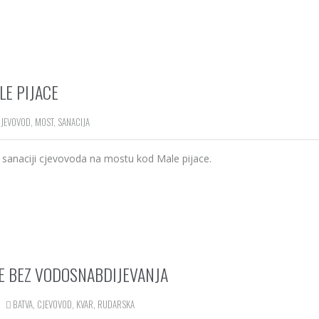
E PIJACE
CJEVOVOD
,
MOST
,
SANACIJA
na sanaciji cjevovoda na mostu kod Male pijace.
CE BEZ VODOSNABDIJEVANJA
BATVA
,
CJEVOVOD
,
KVAR
,
RUDARSKA