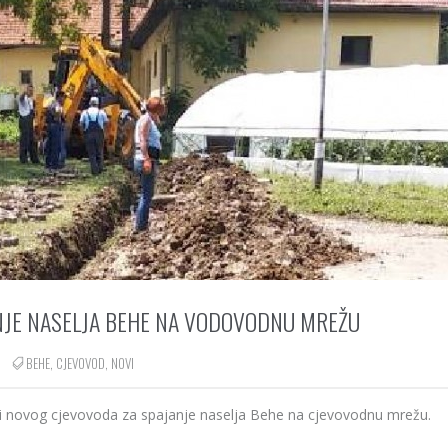
NJE NASELJA BEHE NA VODOVODNU MREŽU
BEHE
,
CJEVOVOD
,
NOVI
dnji novog cjevovoda za spajanje naselja Behe na cjevovodnu mrežu.