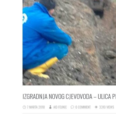
IZGRADNJA NOVOG CJEVOVODA – ULICA PR
7 MARTA 2018
AID FEUKIC
0 COMMENT
3310 VIEWS