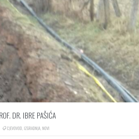
OF. DR. IBRE PAŠIĆA
CJEVOVOD
,
IZGRADNJA
,
NOVI