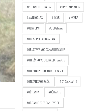
ISTOCNI DIO GRADA
JAVNI KONKURS
JAVNI OGLAS
KVAR
KVARA
OBAVIJEST
OBUSTAVA
OBUSTAVA SAOBRACAJA
OBUSTAVA VODOSNABDIJEVANJA
OTEEŽANO VODOSNABDIJEVANJE
OTEŽANO VODOSNABDIJEVANJE
OTEŽAN SAOBRAĆAJ
OTKLANJANJE
OČITANJA
OČITANJE
OČITANJE POTROŠNJE VODE