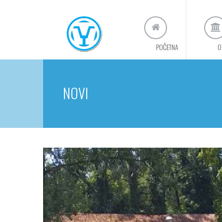
POČETNA
O
NOVI