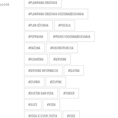
PLANIRANA OBUSTAVA
počeli
PLANIRANA OBUSTAVA VODOSNABDIJEVANJA
PLAN OČITANJA
PODJELA
POPRAVAK
PREKID VODOSNABDIJEVANJA
RAČUNA
REKONSTRUKCIJA
RUDARSKA
SERVISNE
SERVISNE INFORMACIJE
SLATINA
STUPARI
STUPINE
SVJETSKI DAN VODA
TENDER
ULICE
VODA
VODA JE IZVOR ZIVOTA
VODE