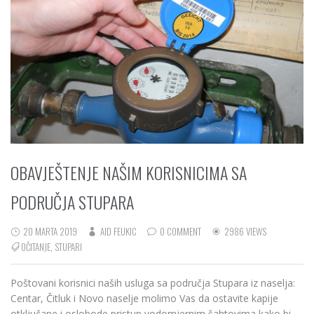
OBAVJEŠTENJE NAŠIM KORISNICIMA SA
PODRUČJA STUPARA
20 MARTA 2019
AID FEUKIC
0 COMMENT
2986 VIEWS
OČITANJE
,
STUPARI
Poštovani korisnici naših usluga sa područja Stupara iz naselja:
Centar, Čitluk i Novo naselje molimo Vas da ostavite kapije
otključane i oslobode pristup vodomjernim šahtovima kako bi