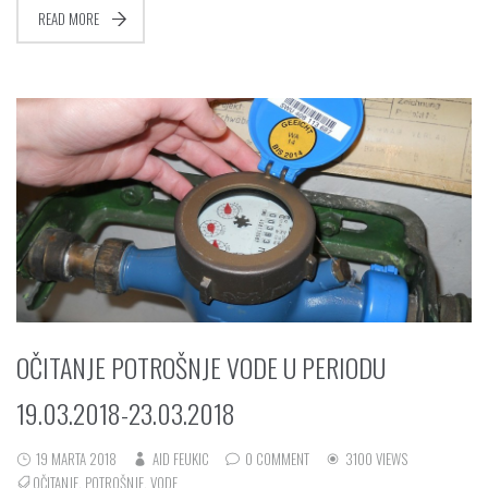
READ MORE
OČITANJE POTROŠNJE VODE U PERIODU
19.03.2018-23.03.2018
19 MARTA 2018
AID FEUKIC
0 COMMENT
3100 VIEWS
OČITANJE
,
POTROŠNJE
,
VODE