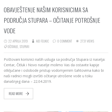
OBAVJEŠTENJE NAŠIM KORISNICIMA SA
PODRUČJA STUPARA – OČITANJE POTROŠNJE
VODE
22 APRILA 2019
AID FEUKIC
0 COMMENT
2731 VIEWS
OČITANJE
,
STUPARI
Poštovani korisnici naših usluga sa područja Stupara iz naselja:
Centar, Čitluk i Novo naselje molimo Vas da ostavite kapije
otključane i oslobode pristup vodomjernim šahtovima kako bi
naši radnici mogli izvršiti očitanje utrošene vode u toku
današnjeg dana – 22.04.2019.
READ MORE