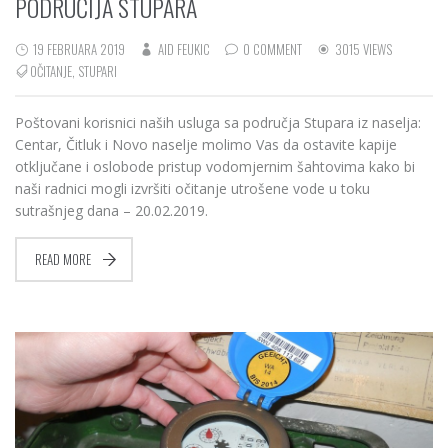
PODRUČIJA STUPARA
19 FEBRUARA 2019
AID FEUKIC
0 COMMENT
3015 VIEWS
OČITANJE
,
STUPARI
Poštovani korisnici naših usluga sa područja Stupara iz naselja:
Centar, Čitluk i Novo naselje molimo Vas da ostavite kapije
otključane i oslobode pristup vodomjernim šahtovima kako bi
naši radnici mogli izvršiti očitanje utrošene vode u toku
sutrašnjeg dana – 20.02.2019.
READ MORE