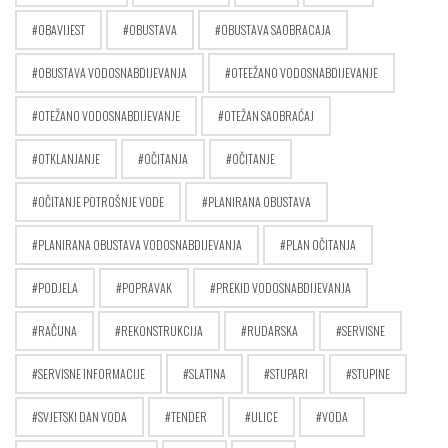
OBAVIJEST
OBUSTAVA
OBUSTAVA SAOBRACAJA
OBUSTAVA VODOSNABDIJEVANJA
OTEEŽANO VODOSNABDIJEVANJE
OTEŽANO VODOSNABDIJEVANJE
OTEŽAN SAOBRAĆAJ
OTKLANJANJE
OČITANJA
OČITANJE
OČITANJE POTROŠNJE VODE
PLANIRANA OBUSTAVA
PLANIRANA OBUSTAVA VODOSNABDIJEVANJA
PLAN OČITANJA
PODJELA
POPRAVAK
PREKID VODOSNABDIJEVANJA
RAČUNA
REKONSTRUKCIJA
RUDARSKA
SERVISNE
SERVISNE INFORMACIJE
SLATINA
STUPARI
STUPINE
SVJETSKI DAN VODA
TENDER
ULICE
VODA