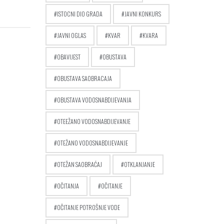
ISTOCNI DIO GRADA
JAVNI KONKURS
JAVNI OGLAS
KVAR
KVARA
OBAVIJEST
OBUSTAVA
OBUSTAVA SAOBRACAJA
OBUSTAVA VODOSNABDIJEVANJA
OTEEŽANO VODOSNABDIJEVANJE
OTEŽANO VODOSNABDIJEVANJE
OTEŽAN SAOBRAĆAJ
OTKLANJANJE
OČITANJA
OČITANJE
OČITANJE POTROŠNJE VODE