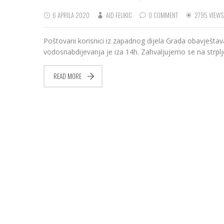
6 APRILA 2020
AID FEUKIC
0 COMMENT
2795 VIEWS
Poštovani korisnici iz zapadnog dijela Grada obavješta
vodosnabdijevanja je iza 14h. Zahvaljujemo se na strplj
READ MORE