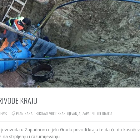
RIVODE KRAJU
IEWS
PLANIRANA OBUSTAVA VODOSNABDIJEVANJA
,
ZAPADNI DIO GRADA
cjevovoda u Zapadnom dijelu Grada privodi kraju te da će do kasnih v
 na strpljenju i razumijevanju.