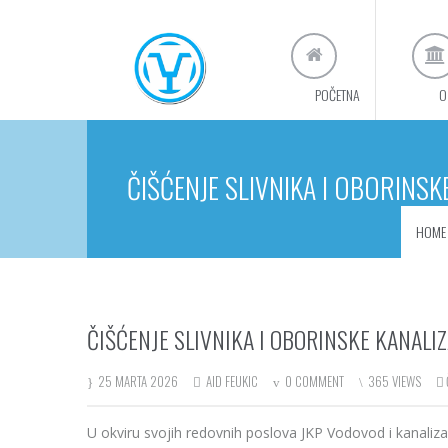
POČETNA
O
ČIŠĆENJE SLIVNIKA I OBORINS
HOME
ČIŠĆENJE SLIVNIKA I OBORINSKE KANALI
25 MARTA 2026
AID FEUKIC
0 COMMENT
365 VIEWS
U okviru svojih redovnih poslova JKP Vodovod i kanalizaci