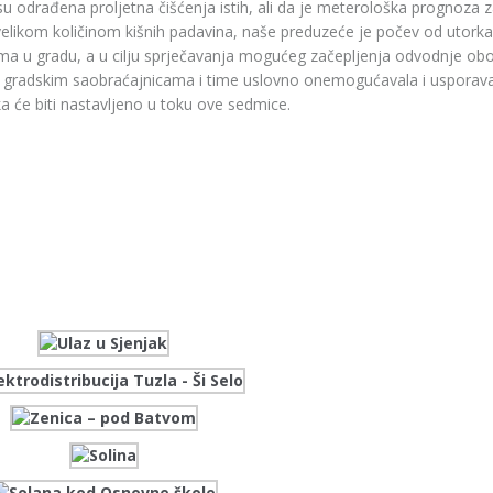
su odrađena proljetna čišćenja istih, ali da je meterološka prognoza 
likom količinom kišnih padavina, naše preduzeće je počev od utorka
kama u gradu, a u cilju sprječavanja mogućeg začepljenja odvodnje obo
na gradskim saobraćajnicama i time uslovno onemogućavala i usporav
ka će biti nastavljeno u toku ove sedmice.