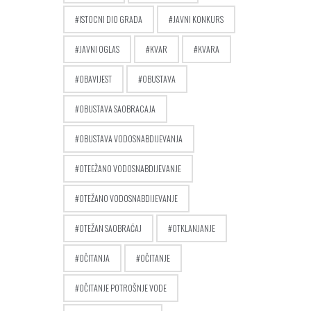
ISTOCNI DIO GRADA
JAVNI KONKURS
JAVNI OGLAS
KVAR
KVARA
OBAVIJEST
OBUSTAVA
OBUSTAVA SAOBRACAJA
OBUSTAVA VODOSNABDIJEVANJA
OTEEŽANO VODOSNABDIJEVANJE
OTEŽANO VODOSNABDIJEVANJE
OTEŽAN SAOBRAĆAJ
OTKLANJANJE
OČITANJA
OČITANJE
OČITANJE POTROŠNJE VODE