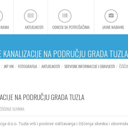
 NAMA
AKTUELNOSTI
ODNOSI SA POTROŠAČIMA
JAVNE NABAVKE
KE KANALIZACIJE NA PODRUČJU GRADA TUZLA
JKP VIK
FOTOGRAFIJA
AKTUELNOSTI
SERVISNE INFORMACIJE I OBAVIJESTI
ČIŠĆE
ZACIJE NA PODRUČJU GRADA TUZLA
ČIŠĆENJE SLIVNIKA
ja d.o.o. Tuzla vrši i poslove održavanja i čišćenja slivnika i oborinsk