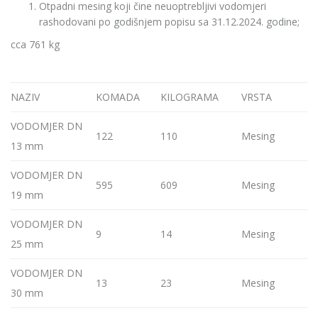
Otpadni mesing koji čine neuoptrebljivi vodomjeri
rashodovani po godišnjem popisu sa 31.12.2024. godine;
cca 761 kg
NAZIV
KOMADA
KILOGRAMA
VRSTA
VODOMJER DN
122
110
Mesing
13 mm
VODOMJER DN
595
609
Mesing
19 mm
VODOMJER DN
9
14
Mesing
25 mm
VODOMJER DN
13
23
Mesing
30 mm