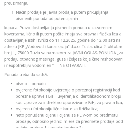
preuzimanja.
Način prodaje je javna prodaja putem prikupljanja
pismenih ponuda od potencijalnih
kupaca. Pravo dostavljanja pismenih ponuda u zatvorenim
kovertama, lično ili putem pošte imaju sva pravna i fizička lica a
dostavljanje istih izvršiti do 11.12.2025. godine do 12,00 sati na
adresu JKP „Vodovod i kanalizacija“ d.o.o. Tuzla, ulica 2. oktobar
broj 1, 75000 Tuzla sa naznakom za JAVNI OGLAS-PONUDA „za
prodaju otpadnog mesinga, gusa i željeza koje čine rashodovani
i neupotrebljivi vodomjeri “ – NE OTVARATI.
Ponuda treba da sadrži:
pismo – ponudu;
ovjerene fotokopije uvjerenja o poreznoj registraciji kod
porezne uprave FBiH i uvjerenja o identifikacionom broju
kod Uprave za indirektno oporezivanje BiH, za pravna lica;
ovjerenu fotokopiju lične karte za fizička lica;
neto ponuđenu cijenu i cijenu sa PDV-om po predmetu
prodaje, odnosno jedinici mjere za predmete prodaje pod
rednim brojem 1. i rednim brojem 2.;