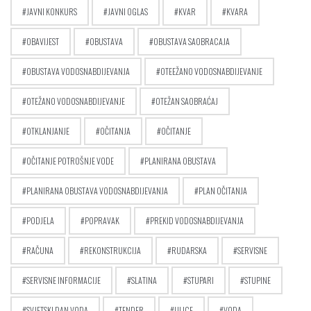
JAVNI KONKURS
JAVNI OGLAS
KVAR
KVARA
OBAVIJEST
OBUSTAVA
OBUSTAVA SAOBRACAJA
OBUSTAVA VODOSNABDIJEVANJA
OTEEŽANO VODOSNABDIJEVANJE
OTEŽANO VODOSNABDIJEVANJE
OTEŽAN SAOBRAĆAJ
OTKLANJANJE
OČITANJA
OČITANJE
OČITANJE POTROŠNJE VODE
PLANIRANA OBUSTAVA
PLANIRANA OBUSTAVA VODOSNABDIJEVANJA
PLAN OČITANJA
PODJELA
POPRAVAK
PREKID VODOSNABDIJEVANJA
RAČUNA
REKONSTRUKCIJA
RUDARSKA
SERVISNE
SERVISNE INFORMACIJE
SLATINA
STUPARI
STUPINE
SVJETSKI DAN VODA
TENDER
ULICE
VODA