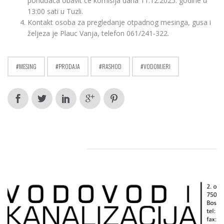
ponuđača obavit će komisija dana 11.12.2025. godine u
13:00 sati u Tuzli.
Kontakt osoba za pregledanje otpadnog mesinga, gusa i
željeza je Plauc Vanja, telefon 061/241-322.
MESING
PRODAJA
RASHOD
VODOMJERI
RELATED POSTS