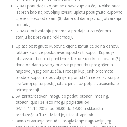
izjavu ponuđača kojom se obavezuje da će, ukoliko bude
izabran kao najpovoljniji izvršiti uplatu postignute kupovne
cijene u roku od osam (8) dana od dana javnog otvaranja
ponuda;
izjavu o prihvatanju predmeta prodaje u zatečenom
stanju bez prava na reklamaciju.
Uplata postignute kupovne cijene izvršit će se na osnovu
fakture koju će poslodavac ispostaviti kupcu. Kupac je
obavezan da uplati puni iznos fakture u roku od osam (8)
dana od dana javnog otvaranja ponuda i proglašenja
najpovoljnijeg ponuđača. Predaja kupljenih predmeta
prodaje kupcu-najpovoljnijem ponuđaču će se izvršiti po
izvršenoj uplati postignute cijene i uz potpis zaspisnika o
primopredaji.
Svi zainteresovani mogu pogledati otpadni mesing,
otpadni gus i željezo mogu pogledati od
04.12.-11.12.2025. od 08:00 do 14:00 u skladištu
preduzeća u Tuzli, Miladije, ulica 4. april bb.
Javno otvaranje ponuda i proglašenje najpovoljnijeg