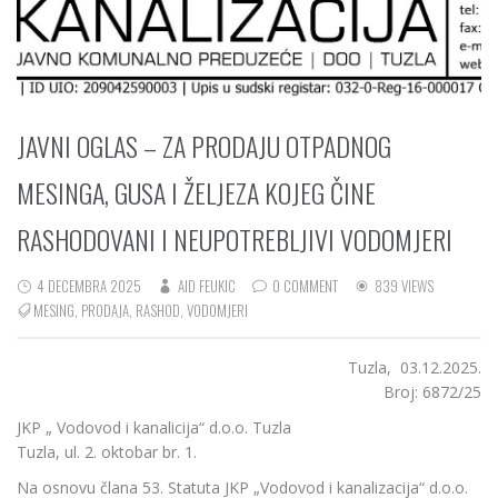
JAVNI OGLAS – ZA PRODAJU OTPADNOG
MESINGA, GUSA I ŽELJEZA KOJEG ČINE
RASHODOVANI I NEUPOTREBLJIVI VODOMJERI
4 DECEMBRA 2025
AID FEUKIC
0 COMMENT
839 VIEWS
MESING
,
PRODAJA
,
RASHOD
,
VODOMJERI
Tuzla, 03.12.2025.
Broj: 6872/25
JKP „ Vodovod i kanalicija“ d.o.o. Tuzla
Tuzla, ul. 2. oktobar br. 1.
Na osnovu člana 53. Statuta JKP „Vodovod i kanalizacija“ d.o.o.