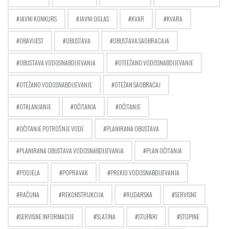
JAVNI KONKURS
JAVNI OGLAS
KVAR
KVARA
OBAVIJEST
OBUSTAVA
OBUSTAVA SAOBRACAJA
OBUSTAVA VODOSNABDIJEVANJA
OTEEŽANO VODOSNABDIJEVANJE
OTEŽANO VODOSNABDIJEVANJE
OTEŽAN SAOBRAĆAJ
OTKLANJANJE
OČITANJA
OČITANJE
OČITANJE POTROŠNJE VODE
PLANIRANA OBUSTAVA
PLANIRANA OBUSTAVA VODOSNABDIJEVANJA
PLAN OČITANJA
PODJELA
POPRAVAK
PREKID VODOSNABDIJEVANJA
RAČUNA
REKONSTRUKCIJA
RUDARSKA
SERVISNE
SERVISNE INFORMACIJE
SLATINA
STUPARI
STUPINE