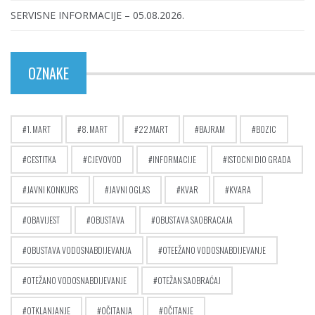
SERVISNE INFORMACIJE – 05.08.2026.
OZNAKE
1. MART
8. MART
22.MART
BAJRAM
BOZIC
CESTITKA
CJEVOVOD
INFORMACIJE
ISTOCNI DIO GRADA
JAVNI KONKURS
JAVNI OGLAS
KVAR
KVARA
OBAVIJEST
OBUSTAVA
OBUSTAVA SAOBRACAJA
OBUSTAVA VODOSNABDIJEVANJA
OTEEŽANO VODOSNABDIJEVANJE
OTEŽANO VODOSNABDIJEVANJE
OTEŽAN SAOBRAĆAJ
OTKLANJANJE
OČITANJA
OČITANJE