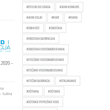
ISTOCNI DIO GRADA
JAVNI KONKURS
JAVNI OGLAS
KVAR
KVARA
OBAVIJEST
OBUSTAVA
OBUSTAVA SAOBRACAJA
OBUSTAVA VODOSNABDIJEVANJA
OTEEŽANO VODOSNABDIJEVANJE
.2020 –
OTEŽANO VODOSNABDIJEVANJE
OTEŽAN SAOBRAĆAJ
OTKLANJANJE
 sa
OČITANJA
OČITANJE
– Solina
OČITANJE POTROŠNJE VODE