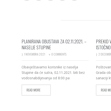
RELATED POSTS
PLANIRANA OBUSTAVA ZA 02.11.2021. –
PREKID 
NASELJE STUPINE
ISTOČNO
1 NOVEMBRA 2021
0 COMMENTS
2 DECEMB
Obavještavamo korisnike iz naselja
Poštovani
Stupine da će sutra, 02.11.2021. biti bez
Grada ob
vodosnabdijevanja od 8:00 pa
sanaciji k
READ MORE
READ M