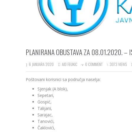
PLANIRANA OBUSTAVA ZA 08.01.2020. – 
6 JANUARA 2020
AID FEUKIC
0 COMMENT
3073 VIEWS
Poštovani korisnici sa područja naselja:
Sjenjak (A blok),
Sepetari,
Gospić,
Talijani,
Sarajac,
Tanovići,
Čaklovići,