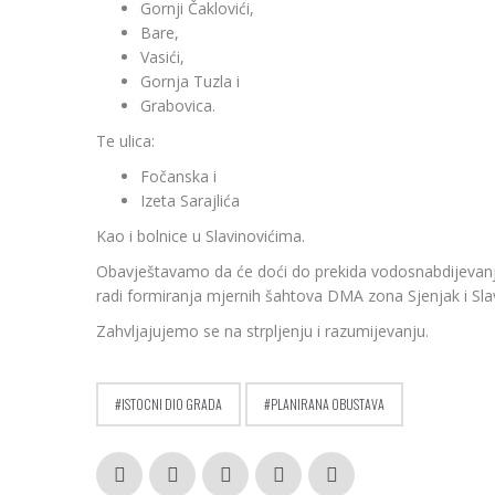
Gornji Čaklovići,
Bare,
Vasići,
Gornja Tuzla i
Grabovica.
Te ulica:
Fočanska i
Izeta Sarajlića
Kao i bolnice u Slavinovićima.
Obavještavamo da će doći do prekida vodosnabdijevanj
radi formiranja mjernih šahtova DMA zona Sjenjak i Slav
Zahvljajujemo se na strpljenju i razumijevanju.
ISTOCNI DIO GRADA
PLANIRANA OBUSTAVA