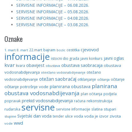
SERVISNE INFORMACIJE – 06.08.2026.
SERVISNE INFORMACIJE – 05.08.2026.
SERVISNE INFORMACIJE – 04.08.2026.
SERVISNE INFORMACIJE – 03.08.2026.
Oznake
cjevovod
bajram
22.mart
cestitka
1. mart
bozic
8. mart
informacije
javni oglas
istocni dio grada
javni konkurs
kvar
obavijest
obustava saobracaja
obustava
kvara
obustava
vodosnabdijevanja
otežano
oteežano vodosnabdijevanje
otežan saobraćaj
vodosnabdijevanje
otklanjanje
očitanje
očitanja
planirana
planirana obustava
očitanje potrošnje vode
obustava vodosnabdijevanja
plan očitanja
podjela
prekid vodosnabdijevanja
rekonstrukcija
popravak
računa
servisne
stupari
rudarska
servisne informacije
slatina
Svjetski dan voda
voda
voda je izvor zivota
tender
ulice
stupine
wwd
vode