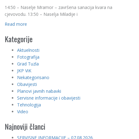
14:50 – Naselje Mramor – završena sanacija kvara na
cjevovodu. 13:50 – Naselja Miladije i
Read more
Kategorije
Aktuelnosti
Fotografija
Grad Tuzla
JKP ViK
Nekategorisano
Obavijesti
Planovi javnih nabavki
Servisne informacije i obavijesti
Tehnologija
Video
Najnoviji članci
SERVISNE INFORMACIJE – 07.08.2026.