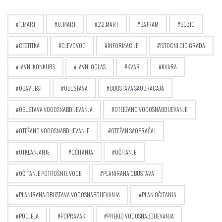
1. MART
8. MART
22.MART
BAJRAM
BOZIC
CESTITKA
CJEVOVOD
INFORMACIJE
ISTOCNI DIO GRADA
JAVNI KONKURS
JAVNI OGLAS
KVAR
KVARA
OBAVIJEST
OBUSTAVA
OBUSTAVA SAOBRACAJA
OBUSTAVA VODOSNABDIJEVANJA
OTEEŽANO VODOSNABDIJEVANJE
OTEŽANO VODOSNABDIJEVANJE
OTEŽAN SAOBRAĆAJ
OTKLANJANJE
OČITANJA
OČITANJE
OČITANJE POTROŠNJE VODE
PLANIRANA OBUSTAVA
PLANIRANA OBUSTAVA VODOSNABDIJEVANJA
PLAN OČITANJA
PODJELA
POPRAVAK
PREKID VODOSNABDIJEVANJA