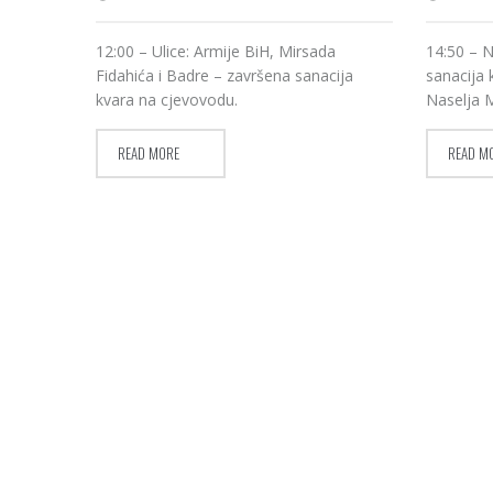
12:00 – Ulice: Armije BiH, Mirsada
14:50 – 
Fidahića i Badre – završena sanacija
sanacija 
kvara na cjevovodu.
Naselja M
READ MORE
READ M