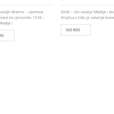
Naselje Mramor – završena
09:00 – Dio naselja Miladije i di
kvara na cjevovodu. 13:50 –
Krojčica u toku je sanacija kvar
iladije i
READ MORE
ORE