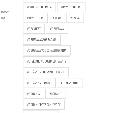
ISTOCNI DIO GRADA
JAVNI KONKURS
o naselja
a na
JAVNI OGLAS
KVAR
KVARA
OBAVIJEST
OBUSTAVA
OBUSTAVA SAOBRACAJA
OBUSTAVA VODOSNABDIJEVANJA
OTEEŽANO VODOSNABDIJEVANJE
OTEŽANO VODOSNABDIJEVANJE
OTEŽAN SAOBRAĆAJ
OTKLANJANJE
OČITANJA
OČITANJE
OČITANJE POTROŠNJE VODE