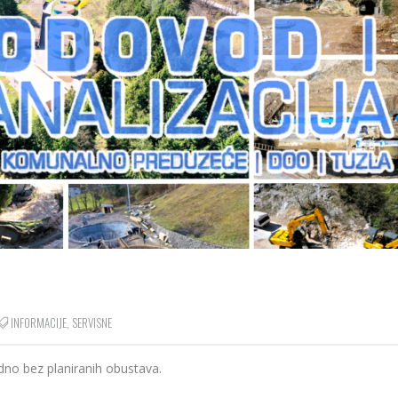
INFORMACIJE
,
SERVISNE
dno bez planiranih obustava.