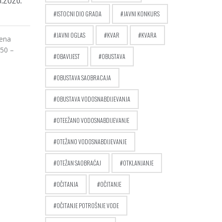
ISTOCNI DIO GRADA
JAVNI KONKURS
JAVNI OGLAS
KVAR
KVARA
šena
:50 –
OBAVIJEST
OBUSTAVA
OBUSTAVA SAOBRACAJA
OBUSTAVA VODOSNABDIJEVANJA
OTEEŽANO VODOSNABDIJEVANJE
OTEŽANO VODOSNABDIJEVANJE
OTEŽAN SAOBRAĆAJ
OTKLANJANJE
OČITANJA
OČITANJE
OČITANJE POTROŠNJE VODE