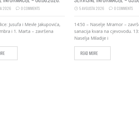
TA 2026
0 COMMENTS
5 AVGUSTA 2026
0 COMMENTS
lice: Jusufa i Mevle Jakupovića,
14:50 – Naselje Mramor – zavr
mbra i 1. Marta – završena
sanacija kvara na cjevovodu. 13
Naselja Miladije i
ORE
READ MORE