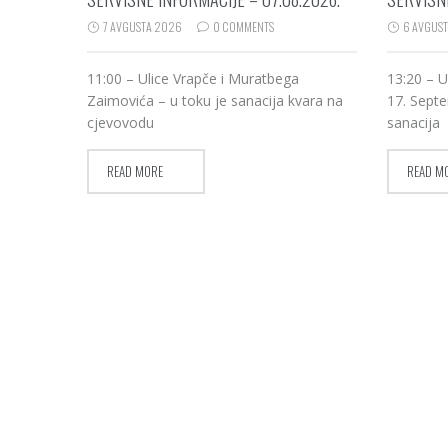
7 AVGUSTA 2026
0 COMMENTS
6 AVGUS
11:00 – Ulice Vrapče i Muratbega
13:20 – U
Zaimovića – u toku je sanacija kvara na
17. Septe
cjevovodu
sanacija
READ MORE
READ M