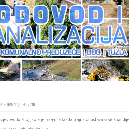
INFORMACIJE
,
SERVISNE
 na cjevovodu zbog koje je moguća kratkotrajna obustava vodosnabdije
dno bez planiranih obustava.