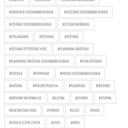
OBUSTAVA VODOSNABDIJEVANJA
OTEEŽANO VODOSNABDIJEVANJE
OTEŽANO VODOSNABDIJEVANJE
OTEŽAN SAOBRAĆAJ
OTKLANJANJE
OČITANJA
OČITANJE
OČITANJE POTROŠNJE VODE
PLANIRANA OBUSTAVA
PLANIRANA OBUSTAVA VODOSNABDIJEVANJA
PLAN OČITANJA
PODJELA
POPRAVAK
PREKID VODOSNABDIJEVANJA
RAČUNA
REKONSTRUKCIJA
RUDARSKA
SERVISNE
SERVISNE INFORMACIJE
SLATINA
STUPARI
STUPINE
SVJETSKI DAN VODA
TENDER
ULICE
VODA
VODA JE IZVOR ZIVOTA
VODE
WWD