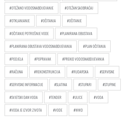
OTEŽANO VODOSNABDIJEVANJE
OTEŽAN SAOBRAĆAJ
OTKLANJANJE
OČITANJA
OČITANJE
OČITANJE POTROŠNJE VODE
PLANIRANA OBUSTAVA
PLANIRANA OBUSTAVA VODOSNABDIJEVANJA
PLAN OČITANJA
PODJELA
POPRAVAK
PREKID VODOSNABDIJEVANJA
RAČUNA
REKONSTRUKCIJA
RUDARSKA
SERVISNE
SERVISNE INFORMACIJE
SLATINA
STUPARI
STUPINE
SVJETSKI DAN VODA
TENDER
ULICE
VODA
VODA JE IZVOR ZIVOTA
VODE
WWD