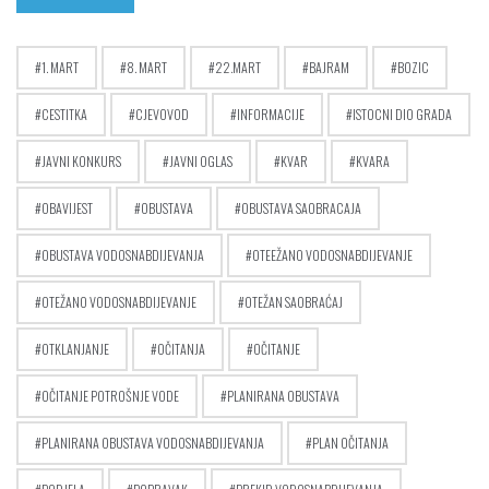
1. MART
8. MART
22.MART
BAJRAM
BOZIC
CESTITKA
CJEVOVOD
INFORMACIJE
ISTOCNI DIO GRADA
JAVNI KONKURS
JAVNI OGLAS
KVAR
KVARA
OBAVIJEST
OBUSTAVA
OBUSTAVA SAOBRACAJA
OBUSTAVA VODOSNABDIJEVANJA
OTEEŽANO VODOSNABDIJEVANJE
OTEŽANO VODOSNABDIJEVANJE
OTEŽAN SAOBRAĆAJ
OTKLANJANJE
OČITANJA
OČITANJE
OČITANJE POTROŠNJE VODE
PLANIRANA OBUSTAVA
PLANIRANA OBUSTAVA VODOSNABDIJEVANJA
PLAN OČITANJA