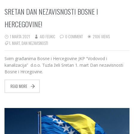
SRETAN DAN NEZAVISNOSTI BOSNE I
HERCEGOVINE!
1 MARTA 2021
AID FEUKIC
0 COMMENT
2106 VIEWS
1. MART
,
DAN NEZAVISNOSTI
Svim građanima Bosne i Hercegovine JKP “Vodovod i
kanalizacija” d.o.o. Tuzla želi Sretan 1. mart Dan nezavisnosti
Bosne i Hrcegovine.
READ MORE