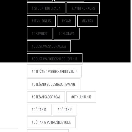
ISTOCNI DIO GRADA
JAVNI KONKURS
JAVNI OGLAS
KVAR
KVARA
OBAVIJEST
OBUSTAVA
OBUSTAVA SAOBRACAJA
OBUSTAVA VODOSNABDIJEVANJA
OTEEŽANO VODOSNABDIJEVANJE
OTEŽANO VODOSNABDIJEVANJE
OTEŽAN SAOBRAĆAJ
OTKLANJANJE
OČITANJA
OČITANJE
OČITANJE POTROŠNJE VODE