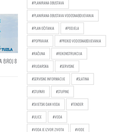
PLANIRANA OBUSTAVA
PLANIRANA OBUSTAVA VODOSNABDIJEVANJA
PLAN OČITANJA
PODJELA
POPRAVAK
PREKID VODOSNABDIJEVANJA
RAČUNA
REKONSTRUKCIJA
A BROJ 8
RUDARSKA
SERVISNE
SERVISNE INFORMACIJE
SLATINA
STUPARI
STUPINE
SVJETSKI DAN VODA
TENDER
ULICE
VODA
VODA JE IZVOR ZIVOTA
VODE